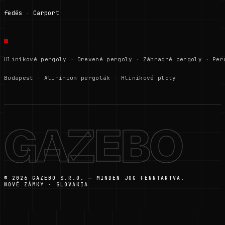
fedés
Carport
·
Hliníkové pergoly
·
Drevené pergoly
·
Záhradné pergoly
·
Per
Budapest
·
Alumínium pergolák
·
Hliníkové ploty
GAZEBO
© 2026 GAZEBO S.R.O. — MINDEN JOG FENNTARTVA.
NOVÉ ZÁMKY · SLOVAKIA