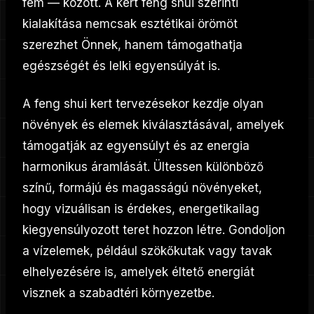
fém — között. A kert feng shui szerinti
kialakítása nemcsak esztétikai örömöt
szerezhet Önnek, hanem támogathatja
egészségét és lelki egyensúlyát is.
A feng shui kert tervezésekor kezdje olyan
növények és elemek kiválasztásával, amelyek
támogatják az egyensúlyt és az energia
harmonikus áramlását. Ültessen különböző
színű, formájú és magasságú növényeket,
hogy vizuálisan is érdekes, energetikailag
kiegyensúlyozott teret hozzon létre. Gondoljon
a vízelemek, például szökőkutak vagy tavak
elhelyezésére is, amelyek éltető energiát
visznek a szabadtéri környezetbe.