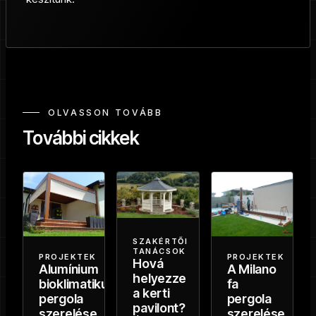
OLVASSON TOVÁBB
További cikkek
SZAKÉRTŐI
TANÁCSOK
PROJEKTEK
PROJEKTEK
Hová
Alumínium
A Milano
helyezze
bioklimatikus
fa
a kerti
pergola
pergola
pavilont?
szerelése
szerelése