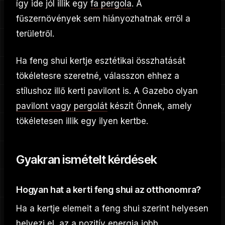
így ide jól illik egy
fa pergola
. A
fűszernövények sem hiányozhatnak erről a
területről.
Ha feng shui kertje esztétikai összhatását
tökéletesre szeretné, válasszon ehhez a
stílushoz illő kerti pavilont is. A Gazebo olyan
pavilont vagy pergolát
készít Önnek, amely
tökéletesen illik egy ilyen kertbe.
Gyakran ismételt kérdések
Hogyan hat a kerti feng shui az otthonomra?
Ha a kertje elemeit a feng shui szerint helyesen
helyezi el, az a pozitív energia jobb