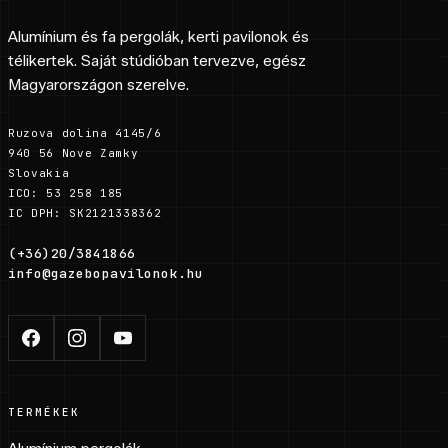
Alumínium és fa pergolák, kerti pavilonok és
télikertek. Saját stúdióban tervezve, egész
Magyarországon szerelve.
Ruzova dolina 4145/6
940 56 Nove Zamky
Slovakia
ICO: 53 258 185
IC DPH: SK2121338362
(+36)20/3841866
info@gazebopavilonok.hu
TERMÉKEK