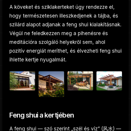
A köveket és sziklakerteket úgy rendezze el,
hogy természetesen illeszkedjenek a tájba, és
szilárd alapot adjanak a feng shui kialakításnak.
Végül ne feledkezzen meg a pihenésre és
meditációra szolgáló helyekről sem, ahol
pozitív energiát meríthet, és élvezheti feng shui
ihlette kertje nyugalmát.
Feng shui a kertjében
A feng shui
— szó szerint „szél és víz” (风水) —