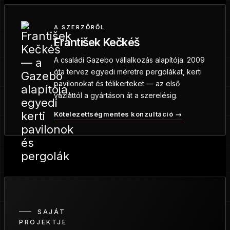
A SZERZŐRŐL
František Kečkéš
A családi Gazebo vállalkozás alapítója. 2009
óta tervez egyedi méretre pergolákat, kerti
pavilonokat és télikerteket — az első
vázlattól a gyártáson át a szerelésig.
Kötelezettségmentes konzultáció →
SAJÁT
PROJEKTJE