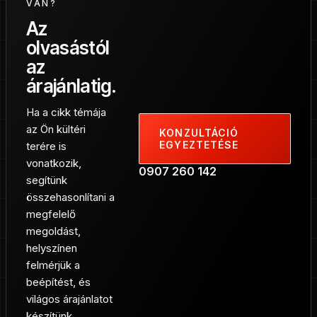
VAN?
Az
olvasástól
az
árajánlatig.
Ha a cikk témája
az Ön kültéri
KONZULTÁCIÓ
EGYEZTETÉSE
terére is
vonatkozik,
0907 260 142
segítünk
összehasonlítani a
megfelelő
megoldást,
helyszínen
felmérjük a
beépítést, és
világos árajánlatot
készítünk.