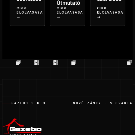
Útmutató
CIKK
CIKK
CIKK
ELOLVASÁSA
ELOLVASÁSA
ELOLVASÁSA
→
→
→
GAZEBO S.R.O.
NOVÉ ZÁMKY · SLOVAKIA