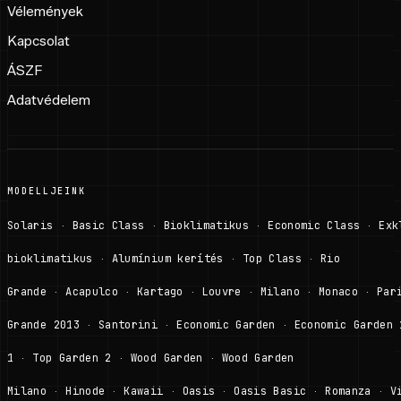
Vélemények
Kapcsolat
ÁSZF
Adatvédelem
MODELLJEINK
Solaris
Basic Class
Bioklimatikus
Economic Class
Exk
·
·
·
·
bioklimatikus
Alumínium kerítés
Top Class
Rio
·
·
·
Grande
Acapulco
Kartago
Louvre
Milano
Monaco
Par
·
·
·
·
·
·
Grande 2013
Santorini
Economic Garden
Economic Garden 
·
·
·
1
Top Garden 2
Wood Garden
Wood Garden
·
·
·
Milano
Hinode
Kawaii
Oasis
Oasis Basic
Romanza
V
·
·
·
·
·
·