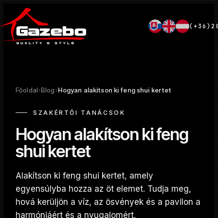
(+36)2
Főoldal
›
Blog
›
Hogyan alakítson ki feng shui kertet
SZAKÉRTŐI TANÁCSOK
Hogyan alakítson ki feng
shui kertet
Alakítson ki feng shui kertet, amely
egyensúlyba hozza az öt elemet. Tudja meg,
hová kerüljön a víz, az ösvények és a pavilon a
harmóniáért és a nyugalomért.