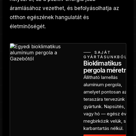
áramlásához vezethet, és befolyásolhatja az
otthon egészének hangulatát és
életminőségét.
SAJÁT
GYÁRTÁSUNKBÓL
Bioklimatikus
pergola méretre
Állítható lamellás
alumínium pergola,
amelyet pontosan az Ön
teraszára tervezünk és
gyártunk. Napsütés, eső
vagy hó — egész évben
megbirkózik velük, szinte
karbantartás nélkül.