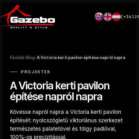
(+36)2
Főoldal
›
Blog
›
A Victoria kerti pavilon építése napról napra
PROJEKTEK
A Victoria kerti pavilon
építése napról napra
Kövesse napról napra a Victoria kerti pavilon
építését: nyolcszögletű viktoriánus szerkezet
természetes palatetővel és tölgy padlóval,
100%-os precizitással.