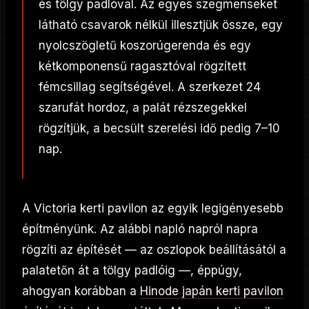
és tölgy padlóval. Az egyes szegmenseket
látható csavarok nélkül illesztjük össze, egy
nyolcszögletű koszorúgerenda és egy
kétkomponensű ragasztóval rögzített
fémcsillag segítségével. A szerkezet 24
szarufát hordoz, a palát rézszegekkel
rögzítjük, a becsült szerelési idő pedig 7–10
nap.
A Victoria kerti pavilon az egyik legigényesebb
építményünk. Az alábbi napló napról napra
rögzíti az építését — az oszlopok beállításától a
palatetőn át a tölgy padlóig —, éppúgy,
ahogyan korábban a
Hinode japán kerti pavilon