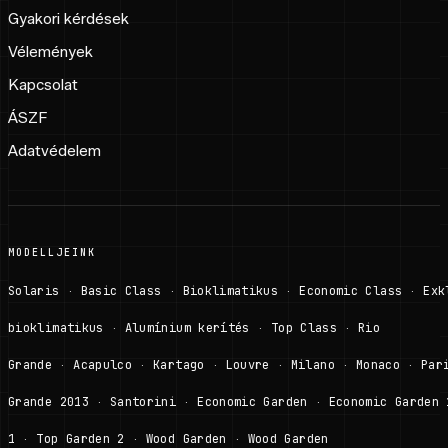
Gyakori kérdések
Vélemények
Kapcsolat
ÁSZF
Adatvédelem
MODELLJEINK
Solaris
Basic Class
Bioklimatikus
Economic Class
Exk
·
·
·
·
bioklimatikus
Alumínium kerítés
Top Class
Rio
·
·
·
Grande
Acapulco
Kartago
Louvre
Milano
Monaco
Par
·
·
·
·
·
·
Grande 2013
Santorini
Economic Garden
Economic Garden 
·
·
·
1
Top Garden 2
Wood Garden
Wood Garden
·
·
·