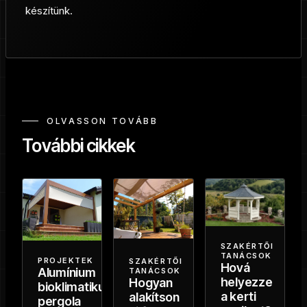
készítünk.
OLVASSON TOVÁBB
További cikkek
SZAKÉRTŐI
TANÁCSOK
PROJEKTEK
SZAKÉRTŐI
Hová
Alumínium
TANÁCSOK
helyezze
Hogyan
bioklimatikus
a kerti
alakítson
pergola