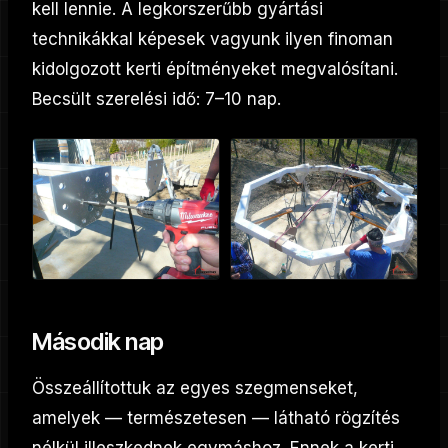
kell lennie. A legkorszerűbb gyártási
technikákkal képesek vagyunk ilyen finoman
kidolgozott kerti építményeket megvalósítani.
Becsült szerelési idő: 7–10 nap.
Második nap
Összeállítottuk az egyes szegmenseket,
amelyek — természetesen — látható rögzítés
nélkül illeszkednek egymáshoz. Ennek a
kerti