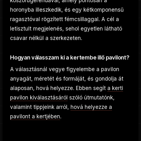
koszorúgerendával, amely pontosan a
horonyba illeszkedik, és egy kétkomponensű
ragasztóval rögzített fémcsillaggal. A cél a
letisztult megjelenés, sehol egyetlen látható
csavar nélkül a szerkezeten.
Hogyan válasszam ki a kertembe illő pavilont?
A választásnál vegye figyelembe a pavilon
anyagát, méretét és formáját, és gondolja át
alaposan, hová helyezze. Ebben segít
a kerti
pavilon kiválasztásáról
szóló útmutatónk,
valamint tippjeink arról,
hová helyezze a
pavilont a kertjében
.