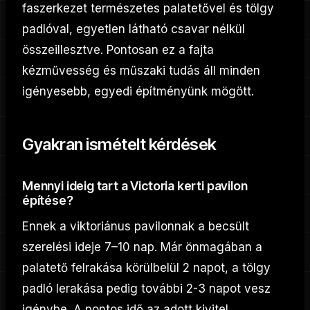
faszerkezet természetes palatetővel és tölgy
padlóval, egyetlen látható csavar nélkül
összeillesztve. Pontosan ez a fajta
kézművesség és műszaki tudás áll minden
igényesebb, egyedi építményünk mögött.
Gyakran ismételt kérdések
Mennyi ideig tart a Victoria kerti pavilon
építése?
Ennek a viktoriánus pavilonnak a becsült
szerelési ideje 7–10 nap. Már önmagában a
palatető felrakása körülbelül 2 napot, a tölgy
padló lerakása pedig további 2-3 napot vesz
igénybe. A pontos idő az adott kivitel