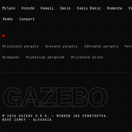
Milano
Hinode
Kawaii
Oasis
Oasis Basic
Romanza
V
·
·
·
·
·
·
fedés
Carport
·
Hliníkové pergoly
·
Drevené pergoly
·
Záhradné pergoly
·
Per
Budapest
·
Alumínium pergolák
·
Hliníkové ploty
GAZEBO
© 2026 GAZEBO S.R.O. — MINDEN JOG FENNTARTVA.
NOVÉ ZÁMKY · SLOVAKIA