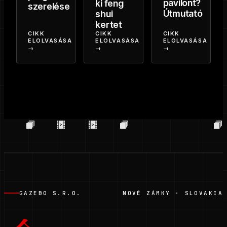
pavilont?
ki feng
szerelése
Útmutató
shui
kertet
CIKK
CIKK
CIKK
ELOLVASÁSA
ELOLVASÁSA
ELOLVASÁSA
→
→
→
GAZEBO S.R.O.
NOVÉ ZÁMKY · SLOVAKIA