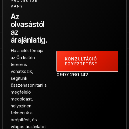
PROJEKTJE
VAN?
Az
olvasástól
az
árajánlatig.
Ha a cikk témája
az Ön kültéri
KONZULTÁCIÓ
EGYEZTETÉSE
terére is
vonatkozik,
0907 260 142
segítünk
összehasonlítani a
megfelelő
megoldást,
helyszínen
felmérjük a
beépítést, és
világos árajánlatot