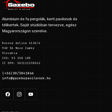
Alumínium és fa pergolák, kerti pavilonok és
télikertek. Saját stúdióban tervezve, egész
Magyarországon szerelve.
Ruzova dolina 4145/6
940 56 Nove Zamky
Slovakia
ICO: 53 258 185
IC DPH: SK2121338362
(+36)20/3841866
info@gazebopavilonok.hu