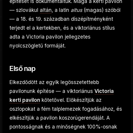
építését is dokumentáltuk. Maga a kerti pavilon
— szlovákul
altán
, a latin
altus
(magas) szóból
— a 18. és 19. században díszépítményként
terjedt el a kertekben, és a viktoriánus stílus
adta a Victoria pavilon jellegzetes
nyolcszögletű formáját.
Első nap
Elkezdődött az egyik legösszetettebb
pavilonunk építése — a viktoriánus
Victoria
kerti pavilon
kőtetővel. Előkészítjük az
oszlopokat a fém talplemezek fogadásához, és
elkészítjük a pavilon koszorúgerendáját. A
pontosságnak és a minőségnek 100%-osnak