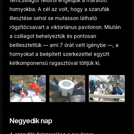
fémcsillagot felülről engedjük a maratott
hornyokba. A cél az volt, hogy a szarufák
illesztése sehol se mutasson látható
rögzítőcsavart a viktoriánus pavilonon. Miután
a csillagot behelyeztük és pontosan
beillesztettük — ami 7 órát vett igénybe —, a
hornyokat a beépített szerkezettel együtt
kétkomponensű ragasztóval töltjük ki.
Negyedik nap