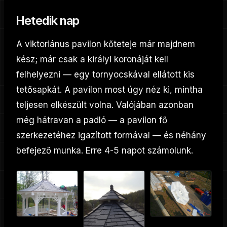
Hetedik nap
A viktoriánus pavilon kőteteje már majdnem
kész; már csak a királyi koronáját kell
felhelyezni — egy tornyocskával ellátott kis
tetősapkát. A pavilon most úgy néz ki, mintha
teljesen elkészült volna. Valójában azonban
még hátravan a padló — a pavilon fő
szerkezetéhez igazított formával — és néhány
befejező munka. Erre 4-5 napot számolunk.