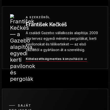
A SZERZŐRŐL
František Kečkéš
A családi Gazebo vállalkozás alapítója. 2009
óta tervez egyedi méretre pergolákat, kerti
pavilonokat és télikerteket — az első
vázlattól a gyártáson át a szerelésig.
Kötelezettségmentes konzultáció →
SAJÁT