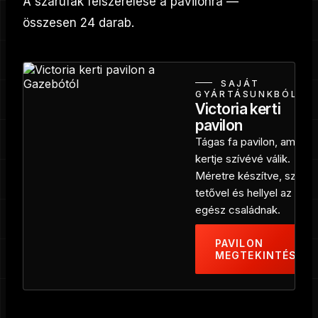
A szarufák felszerelése a pavilonra —
összesen 24 darab.
SAJÁT
GYÁRTÁSUNKBÓL
Victoria kerti
pavilon
Tágas fa pavilon, amely a
kertje szívévé válik.
Méretre készítve, szilárd
tetővel és hellyel az
egész családnak.
PAVILON
MEGTEKINTÉSE