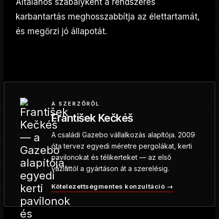
Általános szabályként a rendszeres
karbantartás meghosszabbítja az élettartamát,
és megőrzi jó állapotát.
A SZERZŐRŐL
František Kečkéš
A családi Gazebo vállalkozás alapítója. 2009
óta tervez egyedi méretre pergolákat, kerti
pavilonokat és télikerteket — az első
vázlattól a gyártáson át a szerelésig.
Kötelezettségmentes konzultáció →