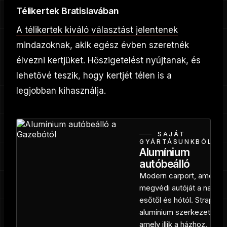
Télikertek Bratislavában
A télikertek kiváló választást jelentenek
mindazoknak, akik egész évben szeretnék
élvezni kertjüket. Hőszigetelést nyújtanak, és
lehetővé teszik, hogy kertjét télen is a
legjobban kihasználja.
SAJÁT
GYÁRTÁSUNKBÓL
Alumínium
autóbeálló
Modern carport, amely
megvédi autóját a naptól,
esőtől és hótól. Strapabí
alumínium szerkezet,
amely illik a házhoz.