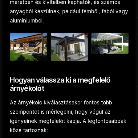
méretben és kivitelben kaphatók, és számos
anyagból készülnek, például fémből, fából vagy
alumíniumból.
Hogyan válassza ki a megfelelő
árnyékolót
Az árnyékoló kiválasztásakor fontos több
szempontot is mérlegelni, hogy végül az
igényeinek megfelelőt kapja. A legfontosabbak
közé tartoznak: