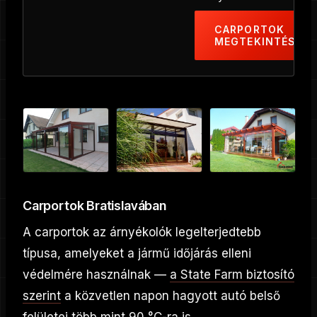
CARPORTOK
MEGTEKINTÉSE
Carportok Bratislavában
A carportok az árnyékolók legelterjedtebb
típusa, amelyeket a jármű időjárás elleni
védelmére használnak —
a State Farm biztosító
szerint
a közvetlen napon hagyott autó belső
felületei több mint 90 °C-ra is