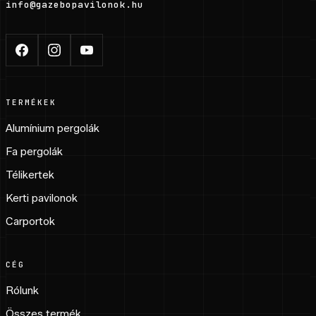
info@gazebopavilonok.hu
TERMÉKEK
Alumínium pergolák
Fa pergolák
Télikertek
Kerti pavilonok
Carportok
CÉG
Rólunk
Összes termék