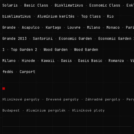
Solaris
Basic Class
Bioklimatikus
Economic Class
Exk
·
·
·
·
bioklimatikus
Alumínium kerítés
Top Class
Rio
·
·
·
Grande
Acapulco
Kartago
Louvre
Milano
Monaco
Par
·
·
·
·
·
·
Grande 2013
Santorini
Economic Garden
Economic Garden 
·
·
·
1
Top Garden 2
Wood Garden
Wood Garden
·
·
·
Milano
Hinode
Kawaii
Oasis
Oasis Basic
Romanza
V
·
·
·
·
·
·
fedés
Carport
·
Hliníkové pergoly
·
Drevené pergoly
·
Záhradné pergoly
·
Per
Budapest
·
Alumínium pergolák
·
Hliníkové ploty