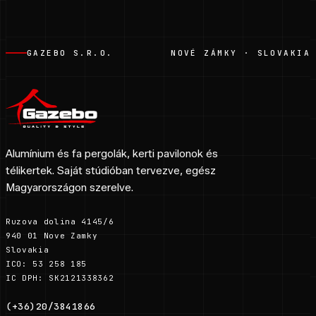
GAZEBO S.R.O.
NOVÉ ZÁMKY · SLOVAKIA
Alumínium és fa pergolák, kerti pavilonok és
télikertek. Saját stúdióban tervezve, egész
Magyarországon szerelve.
Ruzova dolina 4145/6
940 01 Nove Zamky
Slovakia
ICO: 53 258 185
IC DPH: SK2121338362
(+36)20/3841866