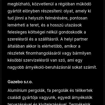
megbízható, közvetlenül a régióban működő
gyártót előnyben részesíteni: olyat, amely ki
tud jönni a helyszín felmérésére, pontosan
lemérheti a teret, és a hosszú utazások
felesleges költségei nélkül gondoskodik a
szerelésről és a szállításról. A helyi partner
általában akkor is elérhetőbb, amikor a
részletek finomhangolásáról vagy bármilyen
későbbi szervizelésről van szó, ami egy
nagyobb árnyékoló-beruházásnál sokat számít.
Gazebo s.r.o.
Alumínium pergolák, fa pergolák és télikertek
családi gyártója vagyunk, egyedi árnyékolók
tervezésével és kivitelezésével. Termékeink