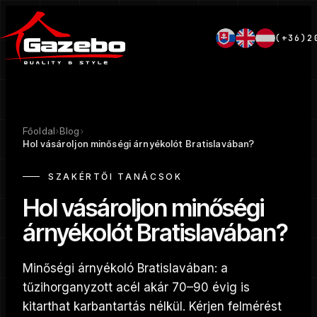
(+36)2
Főoldal
›
Blog
›
Hol vásároljon minőségi árnyékolót Bratislavában?
SZAKÉRTŐI TANÁCSOK
Hol vásároljon minőségi
árnyékolót Bratislavában?
Minőségi árnyékoló Bratislavában: a
tűzihorganyzott acél akár 70–90 évig is
kitarthat karbantartás nélkül. Kérjen felmérést