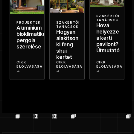
SZAKÉRTŐI
TANÁCSOK
PROJEKTEK
SZAKÉRTŐI
Hová
Alumínium
TANÁCSOK
helyezze
Hogyan
bioklimatikus
a kerti
alakítson
pergola
pavilont?
ki feng
szerelése
Útmutató
shui
kertet
CIKK
CIKK
CIKK
ELOLVASÁSA
ELOLVASÁSA
ELOLVASÁSA
→
→
→