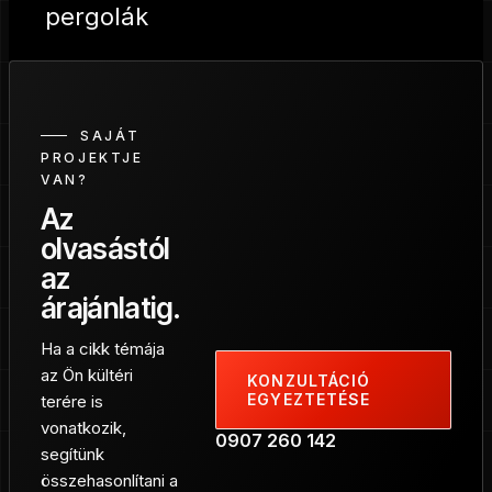
SAJÁT
PROJEKTJE
VAN?
Az
olvasástól
az
árajánlatig.
Ha a cikk témája
az Ön kültéri
KONZULTÁCIÓ
EGYEZTETÉSE
terére is
vonatkozik,
0907 260 142
segítünk
összehasonlítani a