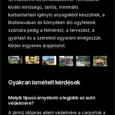
kiváló minőségű, tartós, minimális
karbantartást igénylő anyagokból készülnek, a
Bratislavában és környékén élő ügyfeleink
számára pedig a felmérést, a tervezést, a
gyártást és a szerelést egyaránt elvégezzük.
Kérjen ingyenes árajánlatot
.
Gyakran ismételt kérdések
Melyik típusú árnyékoló a legjobb az autó
védelmére?
A jármű időjárás elleni védelmére a carportok a