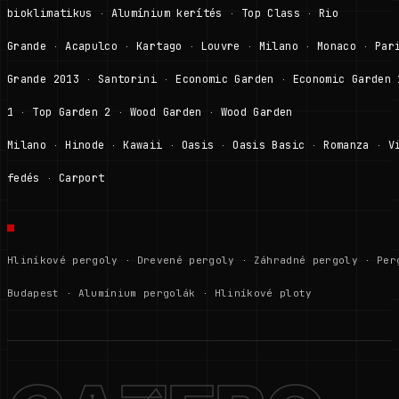
bioklimatikus
Alumínium kerítés
Top Class
Rio
·
·
·
Grande
Acapulco
Kartago
Louvre
Milano
Monaco
Par
·
·
·
·
·
·
Grande 2013
Santorini
Economic Garden
Economic Garden 
·
·
·
1
Top Garden 2
Wood Garden
Wood Garden
·
·
·
Milano
Hinode
Kawaii
Oasis
Oasis Basic
Romanza
V
·
·
·
·
·
·
fedés
Carport
·
Hliníkové pergoly
·
Drevené pergoly
·
Záhradné pergoly
·
Per
Budapest
·
Alumínium pergolák
·
Hliníkové ploty