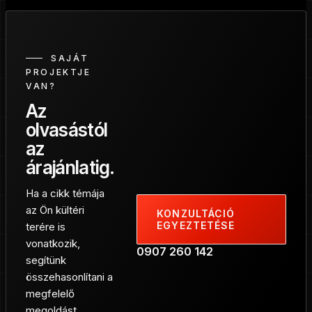
SAJÁT
PROJEKTJE
VAN?
Az
olvasástól
az
árajánlatig.
Ha a cikk témája
az Ön kültéri
KONZULTÁCIÓ
EGYEZTETÉSE
terére is
vonatkozik,
0907 260 142
segítünk
összehasonlítani a
megfelelő
megoldást,