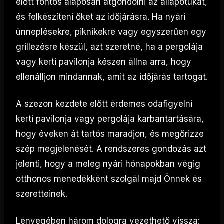
előtt fontos alaposan átgondolni az állapotukat,
és felkészíteni őket az időjárásra. Ha nyári
ünneplésekre, piknikekre vagy egyszerűen egy
grillezésre készül, azt szeretné, ha a pergolája
vagy kerti pavilonja készen állna arra, hogy
ellenálljon mindannak, amit az időjárás tartogat.
A szezon kezdete előtt érdemes odafigyelni
kerti pavilonja vagy pergolája karbantartására,
hogy éveken át tartós maradjon, és megőrizze
szép megjelenését. A rendszeres gondozás azt
jelenti, hogy a meleg nyári hónapokban végig
otthonos menedékként szolgál majd Önnek és
szeretteinek.
Lényegében három dologra vezethető vissza: