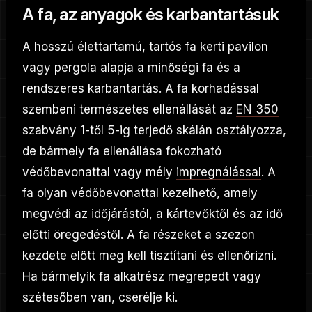
A fa, az anyagok és karbantartásuk
A hosszú élettartamú, tartós fa kerti pavilon
vagy pergola alapja a minőségi fa és a
rendszeres karbantartás. A fa korhadással
szembeni természetes ellenállását az
EN 350
szabvány 1-től 5-ig terjedő skálán osztályozza,
de bármely fa ellenállása fokozható
védőbevonattal vagy mély
impregnálással
. A
fa olyan védőbevonattal kezelhető, amely
megvédi az időjárástól, a kártevőktől és az idő
előtti öregedéstől. A fa részeket a szezon
kezdete előtt meg kell tisztítani és ellenőrizni.
Ha bármelyik fa alkatrész megrepedt vagy
szétesőben van, cserélje ki.