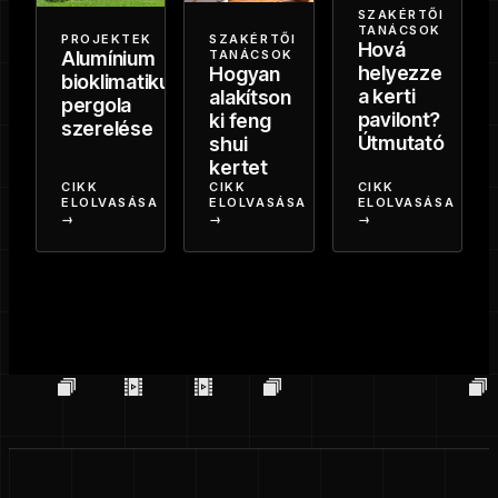
SZAKÉRTŐI
TANÁCSOK
PROJEKTEK
SZAKÉRTŐI
Hová
Alumínium
TANÁCSOK
helyezze
Hogyan
bioklimatikus
a kerti
alakítson
pergola
pavilont?
ki feng
szerelése
Útmutató
shui
kertet
CIKK
CIKK
CIKK
ELOLVASÁSA
ELOLVASÁSA
ELOLVASÁSA
→
→
→