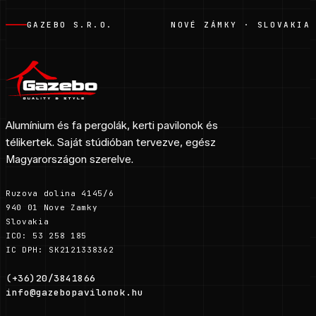
GAZEBO S.R.O.
NOVÉ ZÁMKY · SLOVAKIA
Alumínium és fa pergolák, kerti pavilonok és
télikertek. Saját stúdióban tervezve, egész
Magyarországon szerelve.
Ruzova dolina 4145/6
940 01 Nove Zamky
Slovakia
ICO: 53 258 185
IC DPH: SK2121338362
(+36)20/3841866
info@gazebopavilonok.hu