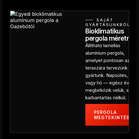
SAJÁT
GYÁRTÁSUNKBÓL
Bioklimatikus
pergola méretre
Állítható lamellás
alumínium pergola,
amelyet pontosan az Ön
teraszára tervezünk és
gyártunk. Napsütés, eső
vagy hó — egész évben
megbirkózik velük, szinte
karbantartás nélkül.
PERGOLA
MEGTEKINTÉSE