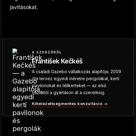
javításokat.
A SZERZŐRŐL
František Kečkéš
A családi Gazebo vállalkozás alapítója. 2009
óta tervez egyedi méretre pergolákat, kerti
pavilonokat és télikerteket — az első
vázlattól a gyártáson át a szerelésig.
Kötelezettségmentes konzultáció →