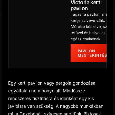
Victoria kerti
pavilon
Tágas fa pavilon, amely a
kertje szívévé válik.
Méretre készítve, szilárd
tetővel és hellyel az
egész családnak.
PAVILON
MEGTEKINTÉSE
Egy kerti pavilon vagy pergola gondozása
egyáltalán nem bonyolult. Mindössze
rendszeres tisztításra és időnként egy kis
javításra van szükség. A nagyobb munkákban
mi, a Gazebónál, szívesen segítünk. Biztosak