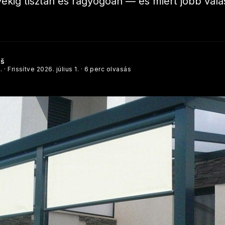
ekig tisztán és ragyogóan — és miért jobb vála
éš
.
· Frissítve
2026. július 1.
· 6 perc olvasás