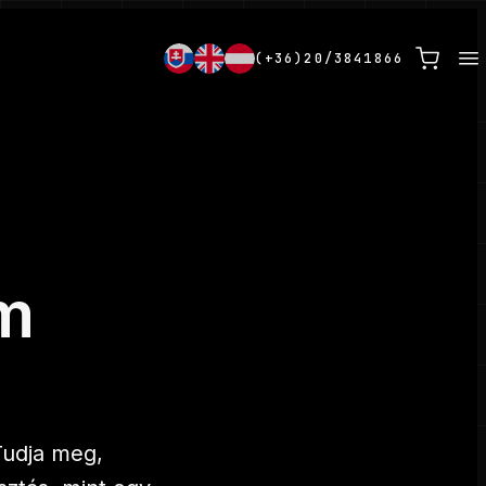
(+36)20/3841866
um
Tudja meg,