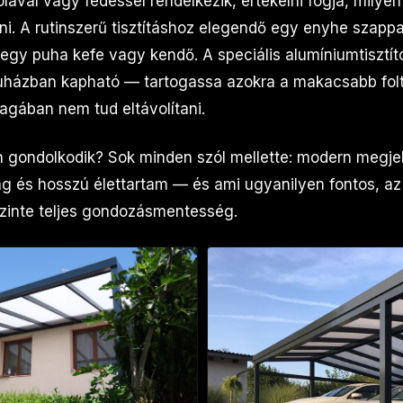
ával vagy fedéssel rendelkezik, értékelni fogja, milyen
ni. A rutinszerű tisztításhoz elegendő egy enyhe szapp
egy puha kefe vagy kendő. A speciális alumíniumtisztí
uházban kapható — tartogassa azokra a makacsabb folt
gában nem tud eltávolítani.
 gondolkodik? Sok minden szól mellette: modern megje
ság és hosszú élettartam — és ami ugyanilyen fontos, a
szinte teljes gondozásmentesség.