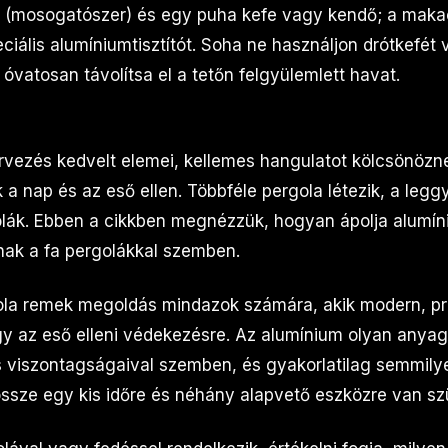
 (mosogatószer) és egy puha kefe vagy kendő; a maka
ciális alumíniumtisztítót. Soha ne használjon drótkefét 
 óvatosan távolítsa el a tetőn felgyülemlett havat.
ervezés kedvelt elemei, kellemes hangulatot kölcsönözne
a nap és az eső ellen. Többféle pergola létezik, a legg
lák. Ebben a cikkben megnézzük, hogyan ápolja alumíni
nak a fa pergolákkal szemben.
ola remek megoldás mindazok számára, akik modern, pr
y az eső elleni védekezésre. Az alumínium olyan anyag
rás viszontagságaival szemben, és gyakorlatilag semmily
ssze egy kis időre és néhány alapvető eszközre van s