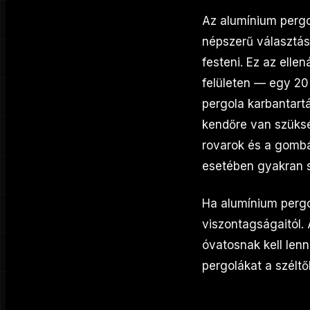
Az alumínium pergo
népszerű választás
festeni. Ez az ellen
felületen — egy 20
pergola karbantart
kendőre van szüksé
rovarok és a gombá
esetében gyakran 
Ha alumínium pergo
viszontagságaitól.
óvatosnak kell lenn
pergolákat a széltő