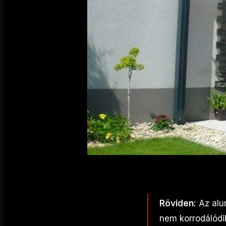
Röviden:
Az alu
nem korrodálódik