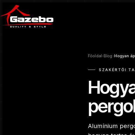
Főoldal
›
Blog
›
Hogyan ápo
SZAKÉRTŐI T
Hogya
pergol
Alumínium pergo