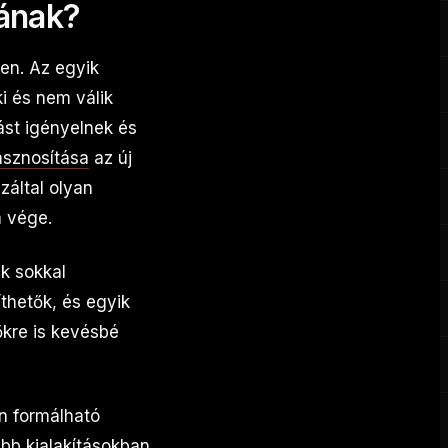
lának?
en. Az egyik
i és nem válik
ást igényelnek és
asznosítása
az új
záltal olyan
a vége.
k sokkal
thetők, és egyik
őkre is kevésbé
n formálható
ébb kialakításokban