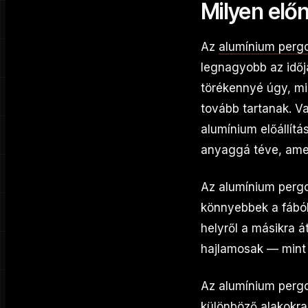
Milyen elő
Az
alumínium perg
legnagyobb az időj
törékennyé úgy, mi
tovább tartanak. V
alumínium előállítá
anyaggá téve, amel
Az alumínium pergo
könnyebbek a fából
helyről a másikra 
hajlamosak — mint p
Az alumínium pergo
különböző alakokra