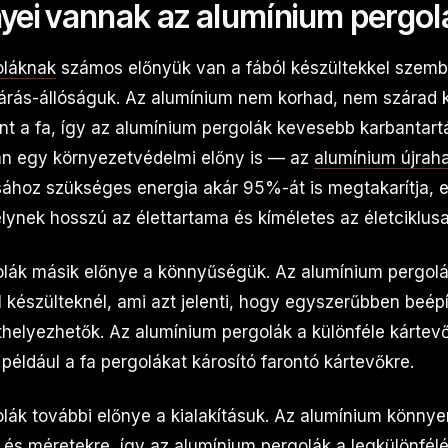
nyei vannak az alumínium pergo
oláknak
számos előnyük van a fából készültekkel szemb
árás-állóságuk. Az alumínium nem korhad, nem szárad k
nt a fa, így az alumínium pergolák kevesebb karbantart
an egy környezetvédelmi előny is — az
alumínium újrah
sához szükséges energia akár 95%-át is megtakarítja, e
ynek hosszú az élettartama és kíméletes az életciklus
lák másik előnye a könnyűségük. Az alumínium pergolá
 készülteknél, ami azt jelenti, hogy egyszerűbben beépí
áthelyezhetők. Az alumínium pergolák a különféle kártev
éldául a fa pergolákat károsító farontó kártevőkre.
lák további előnye a kialakításuk. Az alumínium könnye
 és méretekre, így az alumínium pergolák a legkülönfél