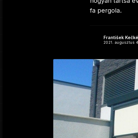
hogyan tartsa év
fa pergola.
František Kečk
2021. augusztus 4