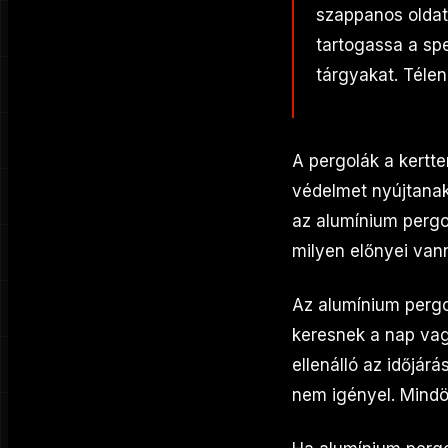
szappanos oldat
tartogassa a spe
tárgyakat. Télen
A pergolák a kertt
védelmet nyújtanak 
az alumínium pergo
milyen előnyei van
Az alumínium perg
keresnek a nap vag
ellenálló az időjá
nem igényel. Mindö