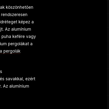
nak köszönhetően
l rendszeresen
idréteget képez a
t. Az alumínium
y puha kefére vagy
ium pergolákat a
fa pergolák
ás
és savakkal, ezért
r. Az alumínium