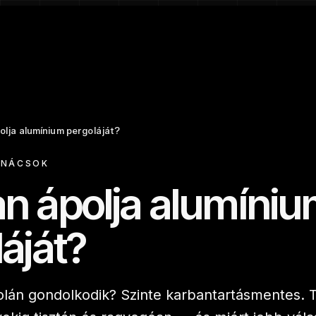
lja alumínium pergoláját?
ANÁCSOK
n ápolja alumíni
áját?
lán gondolkodik? Szinte karbantartásmentes. 