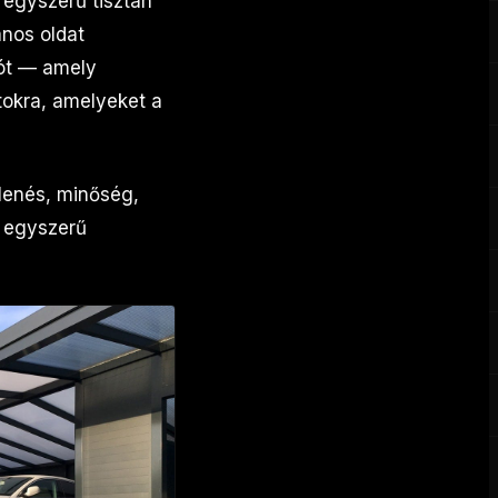
 egyszerű tisztán
anos oldat
tót — amely
okra, amelyeket a
lenés, minőség,
z egyszerű