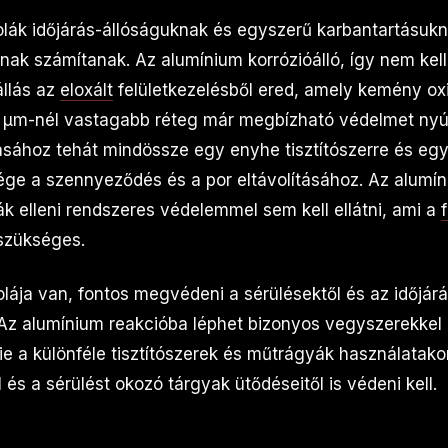
lák időjárás-állóságuknak és egyszerű karbantartásuk
nak számítanak. Az alumínium korrózióálló, így nem kel
állás az
eloxált
felületkezelésből ered, amely kemény ox
 μm-nél vastagabb réteg már megbízható védelmet nyúj
ásához tehát mindössze egy enyhe tisztítószerre és eg
ge a szennyeződés és a por eltávolításához. Az alumín
k elleni rendszeres védelemmel sem kell ellátni, ami a
szükséges.
lája van, fontos megvédeni a sérülésektől és az időjár
 Az alumínium reakcióba léphet bizonyos vegyszerekkel 
ie a különféle tisztítószerek és műtrágyák használatako
l és a sérülést okozó tárgyak ütődéseitől is védeni kell.