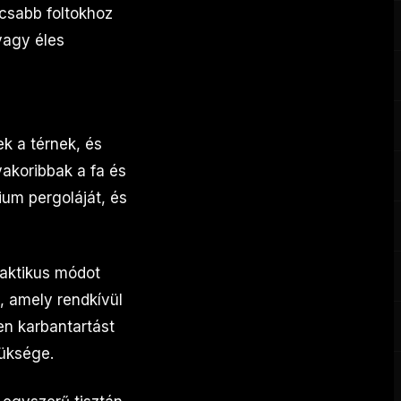
csabb foltokhoz
vagy éles
k a térnek, és
yakoribbak a fa és
um pergoláját, és
aktikus módot
, amely rendkívül
en karbantartást
züksége.