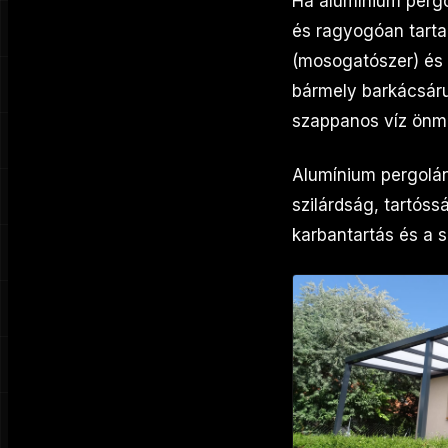
Ha alumínium pergol
és ragyogóan tarta
(mosogatószer) és 
bármely barkácsár
szappanos víz önma
Alumínium pergolán
szilárdság, tartós
karbantartás és a 