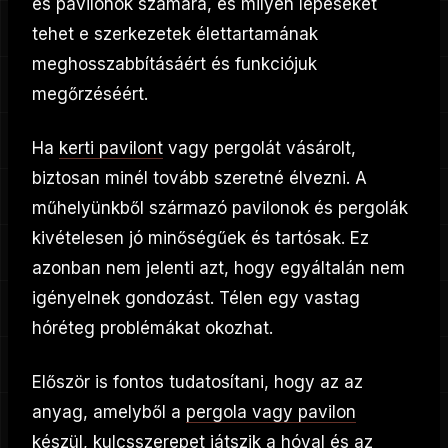
és pavilonok számára, és milyen lépéseket
tehet e szerkezetek élettartamának
meghosszabbításáért és funkciójuk
megőrzéséért.
Ha
kerti pavilont
vagy pergolát vásárolt,
biztosan minél tovább szeretné élvezni. A
műhelyünkből származó pavilonok és pergolák
kivételesen jó minőségűek és tartósak. Ez
azonban nem jelenti azt, hogy egyáltalán nem
igényelnek gondozást. Télen egy vastag
hóréteg problémákat okozhat.
Először is fontos tudatosítani, hogy az az
anyag, amelyből a
pergola vagy pavilon
készül, kulcsszerepet játszik a hóval és az