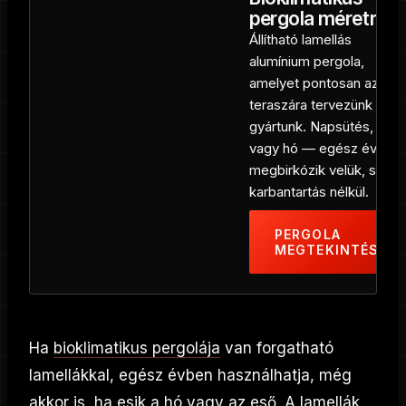
pergola méretre
Állítható lamellás
alumínium pergola,
amelyet pontosan az Ön
teraszára tervezünk és
gyártunk. Napsütés, eső
vagy hó — egész évben
megbirkózik velük, szinte
karbantartás nélkül.
PERGOLA
MEGTEKINTÉSE
Ha
bioklimatikus pergolája
van forgatható
lamellákkal, egész évben használhatja, még
akkor is, ha esik a hó vagy az eső. A lamellák