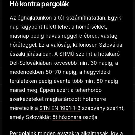
Hó kontra pergolák
Az éghajlatunkon a tél kiszámíthatatlan. Egyik
nap fagypont felett lehet a hőmérséklet,
másnap pedig havas reggelre ébred, vastag
hóréteggel. Ez a valóság, különösen Szlovákia
északi járásaiban. A
SHMÚ
szerint a hótakaró
Dél-Szlovákiában kevesebb mint 30 napig, a
medencékben 50–70 napig, a hegyvidéki
területeken pedig évente több mint 80 napig
marad meg. Éppen ezért a teherhordó
szerkezeteket meghatározott hóteherre
méretezik a
STN EN 1991-1-3
szabvány szerint,
amely Szlovákiát
öt hózónára
osztja.
Pergoláink
minden évszakra alkalmasak, így a