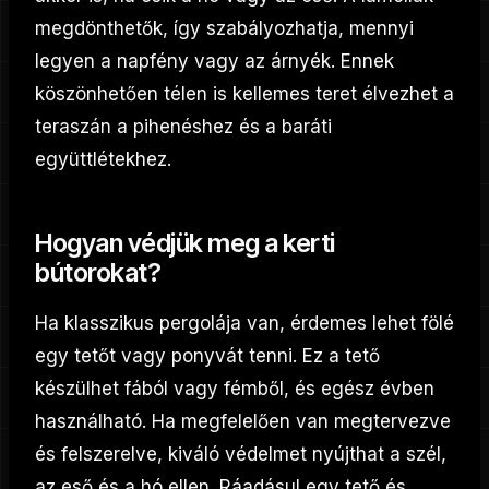
megdönthetők, így szabályozhatja, mennyi
legyen a napfény vagy az árnyék. Ennek
köszönhetően télen is kellemes teret élvezhet a
teraszán a pihenéshez és a baráti
együttlétekhez.
Hogyan védjük meg a kerti
bútorokat?
Ha klasszikus pergolája van, érdemes lehet fölé
egy tetőt vagy ponyvát tenni. Ez a tető
készülhet fából vagy fémből, és egész évben
használható. Ha megfelelően van megtervezve
és felszerelve, kiváló védelmet nyújthat a szél,
az eső és a hó ellen. Ráadásul egy tető és