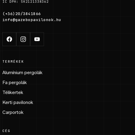
IC DPH: SK2121338362
(+36)20/3841866
info@gazebopavilonok.hu
TERMÉKEK
Alumínium pergolák
Fa pergolák
Télikertek
Kerti pavilonok
Carportok
CÉG