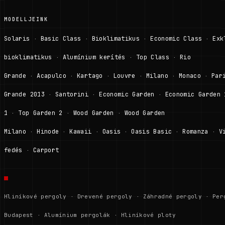
MODELLJEINK
Solaris
Basic Class
Bioklimatikus
Economic Class
Exk
·
·
·
·
bioklimatikus
Alumínium kerítés
Top Class
Rio
·
·
·
Grande
Acapulco
Kartago
Louvre
Milano
Monaco
Par
·
·
·
·
·
·
Grande 2013
Santorini
Economic Garden
Economic Garden 
·
·
·
1
Top Garden 2
Wood Garden
Wood Garden
·
·
·
Milano
Hinode
Kawaii
Oasis
Oasis Basic
Romanza
V
·
·
·
·
·
·
fedés
Carport
·
Hliníkové pergoly
·
Drevené pergoly
·
Záhradné pergoly
·
Per
Budapest
·
Alumínium pergolák
·
Hliníkové ploty