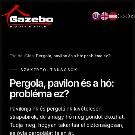
(+36)2
Főoldal
›
Blog
›
Pergola, pavilon és a hó: probléma ez?
SZAKÉRTŐI TANÁCSOK
Pergola, pavilon és a hó:
probléma ez?
Pavilonjaink és pergoláink kivételesen
strapabírók, de a nagy hó még gondot okozhat.
Tudja meg, hogyan takarítsa el biztonságosan,
és óvja pergoláját télen át.