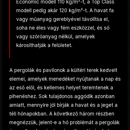
Economic modell 110 kg/m²-t, a Top Class
modell pedig akár 120 kg/m²-t. A havat fa
vagy műanyag gereblyével távolítsa el,
soha ne éles vagy fém eszközzel, és só
vagy szóróanyag nélkül, amelyek
károsíthatják a felületet.
A pergolák és pavilonok a kültéri terek kedvelt
elemei, amelyek menedéket nyújtanak a nap és
az eső elől, és kellemes helyet teremtenek a
pihenéshez. Sok tulajdonos aggódik azonban
amiatt, mennyire jól bírják a havat és a jeget a
téli hónapokban. A következő három részben
megnézzük, jelent-e a hó problémát a pergolák