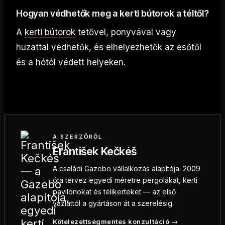
Hogyan védhetők meg a kerti bútorok a téltől?
A
kerti bútorok
tetővel, ponyvával vagy
huzattal védhetők, és elhelyezhetők az esőtől
és a hótól védett helyeken.
A SZERZŐRŐL
František Kečkéš
A családi Gazebo vállalkozás alapítója. 2009
óta tervez egyedi méretre pergolákat, kerti
pavilonokat és télikerteket — az első
vázlattól a gyártáson át a szerelésig.
Kötelezettségmentes konzultáció →