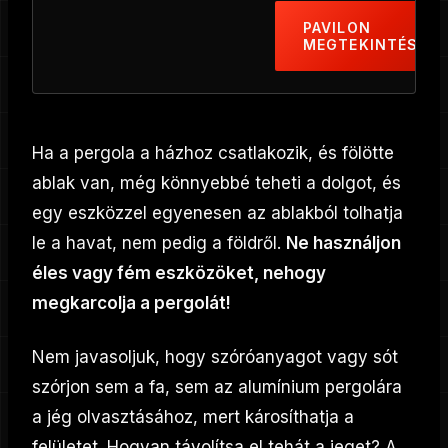
PAVILON
MEGTEKINTÉSE
Ha a pergola a házhoz csatlakozik, és fölötte
ablak van, még könnyebbé teheti a dolgot, és
egy eszközzel egyenesen az ablakból tolhatja
le a havat, nem pedig a földről.
Ne használjon
éles vagy fém eszközöket, nehogy
megkarcolja a pergolát!
Nem javasoljuk, hogy szóróanyagot vagy sót
szórjon sem a fa, sem az alumínium pergolára
a jég olvasztásához, mert károsíthatja a
felületet. Hogyan távolítsa el tehát a jeget? A