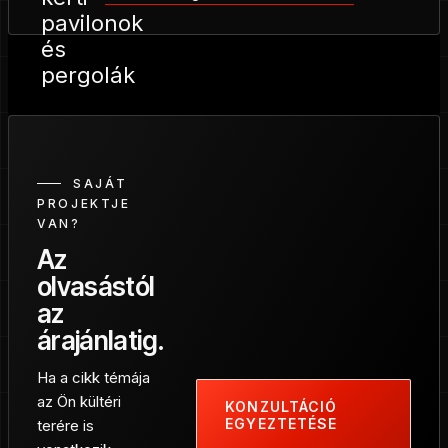
SAJÁT
PROJEKTJE
VAN?
Az
olvasástól
az
árajánlatig.
Ha a cikk témája
az Ön kültéri
KONZULTÁCIÓ
EGYEZTETÉSE
terére is