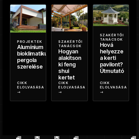
SZAKÉRTŐI
TANÁCSOK
PROJEKTEK
SZAKÉRTŐI
Hová
Alumínium
TANÁCSOK
helyezze
Hogyan
bioklimatikus
a kerti
alakítson
pergola
pavilont?
ki feng
szerelése
Útmutató
shui
kertet
CIKK
CIKK
CIKK
ELOLVASÁSA
ELOLVASÁSA
ELOLVASÁSA
→
→
→