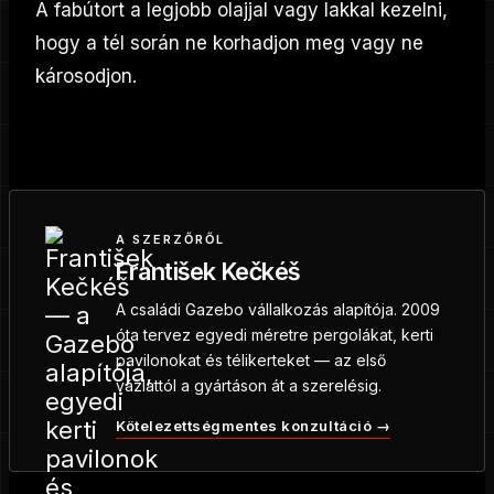
A fabútort a legjobb olajjal vagy lakkal kezelni,
hogy a tél során ne korhadjon meg vagy ne
károsodjon.
A SZERZŐRŐL
František Kečkéš
A családi Gazebo vállalkozás alapítója. 2009
óta tervez egyedi méretre pergolákat, kerti
pavilonokat és télikerteket — az első
vázlattól a gyártáson át a szerelésig.
Kötelezettségmentes konzultáció →