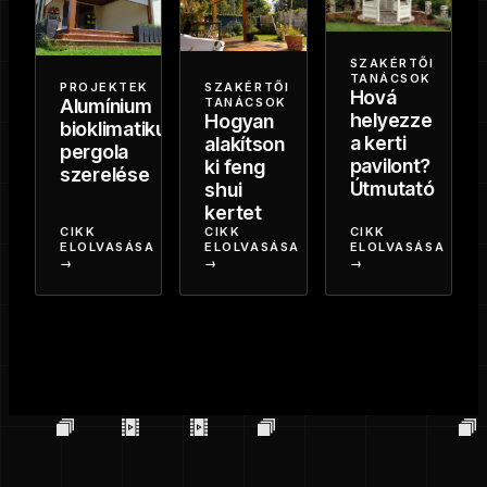
SZAKÉRTŐI
TANÁCSOK
PROJEKTEK
SZAKÉRTŐI
Hová
Alumínium
TANÁCSOK
helyezze
Hogyan
bioklimatikus
a kerti
alakítson
pergola
pavilont?
ki feng
szerelése
Útmutató
shui
kertet
CIKK
CIKK
CIKK
ELOLVASÁSA
ELOLVASÁSA
ELOLVASÁSA
→
→
→