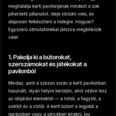
meghálálja
kerti pavilonjának
mindezt a sok
pihentető pillanatot. Ideje törődni vele, és
alaposan felkészíteni a hidegre. Hogyan?
Egyszerű útmutatónkkal játszva megbirkózik
vele!
1. Pakolja ki a bútorokat,
szerszámokat és játékokat a
pavilonból
Mindaz, amit a szezon során a kerti pavilonban
használt, olyan helyre kerüljön, ahol védve lesz
az időjárási elemektől — a hótól, a fagytól, a
széltől és a víztől. A kerti bútort a legjobb a
garázsban vagy a pincében elrakni. Így