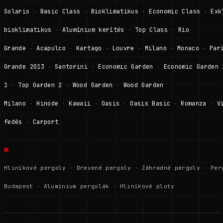
Solaris
Basic Class
Bioklimatikus
Economic Class
Exk
·
·
·
·
bioklimatikus
Alumínium kerítés
Top Class
Rio
·
·
·
Grande
Acapulco
Kartago
Louvre
Milano
Monaco
Par
·
·
·
·
·
·
Grande 2013
Santorini
Economic Garden
Economic Garden 
·
·
·
1
Top Garden 2
Wood Garden
Wood Garden
·
·
·
Milano
Hinode
Kawaii
Oasis
Oasis Basic
Romanza
V
·
·
·
·
·
·
fedés
Carport
·
Hliníkové pergoly
·
Drevené pergoly
·
Záhradné pergoly
·
Per
Budapest
·
Alumínium pergolák
·
Hliníkové ploty