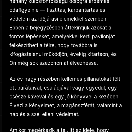
néhány kulcsfontosságú dologra érdemes
odafigyelnie — tisztítás, karbantartás és
védelem az időjárási elemekkel szemben.
Ebben a bejegyzésben áttekintjük azokat a
fontos lépéseket, amelyekkel kerti pavilonját
felkészítheti a télre, hogy továbbra is
kifogástalanul működjön, évekig kitartson, és
Ön még sok szezonon át élvezhesse.
Az év nagy részében kellemes pillanatokat tölt
ott barátaival, családjával vagy egyedül, egy
csésze kávéval és egy jó könyvvel a kezében.
Élvezi a kényelmet, a magánszférát, valamint a
nap és a szél elleni védelmet.
Amikor megérkezik a tél, itt az ideje, hogy