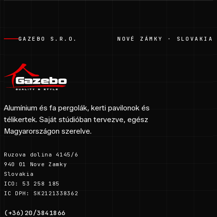
GAZEBO S.R.O.
NOVÉ ZÁMKY · SLOVAKIA
Alumínium és fa pergolák, kerti pavilonok és
télikertek. Saját stúdióban tervezve, egész
Magyarországon szerelve.
Ruzova dolina 4145/6
940 01 Nove Zamky
Slovakia
ICO: 53 258 185
IC DPH: SK2121338362
(+36)20/3841866