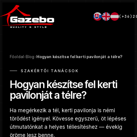
(+36)2
Főoldal
›
Blog
›
Hogyan készítse fel kerti pavilonját a télre?
SZAKÉRTŐI TANÁCSOK
Hogyan készítse fel kerti
pavilonját a télre?
Ha megérkezik a tél, kerti pavilonja is némi
törődést igényel. Kövesse egyszerű, öt lépéses
útmutatónkat a helyes téliesítéshez — évekig
öröme lesz benne.