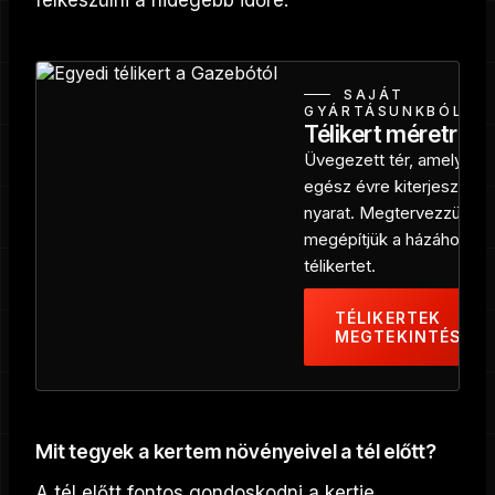
felkészülni a hidegebb időre.
SAJÁT
GYÁRTÁSUNKBÓL
Télikert méretre
Üvegezett tér, amely
egész évre kiterjeszti a
nyarat. Megtervezzük és
megépítjük a házához illő
télikertet.
TÉLIKERTEK
MEGTEKINTÉSE
Mit tegyek a kertem növényeivel a tél előtt?
A tél előtt fontos gondoskodni a kertje