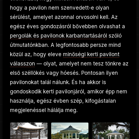
hogy a pavilon nem szenvedett-e olyan
sérülést, amelyet azonnal orvosolni kell. Az
egész éves gondozásról bővebben olvashat a
pergolák és pavilonok karbantartásáról
szóló
útmutatónkban. A legfontosabb persze mind
közül az, hogy eleve
minőségi kerti pavilont
válasszon
— olyat, amelyet nem tesz tönkre az
első széllökés vagy hóesés. Pontosan ilyen
pavilonokat talál nálunk. És ha akkor is
gondoskodik kerti pavilonjáról, amikor épp nem
használja, egész évben szép, kifogástalan
megjelenéssel hálálja meg.