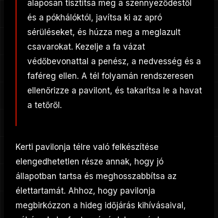
alaposan tisztítsa meg a szennyeződéstől
és a pókhálóktól, javítsa ki az apró
sérüléseket, és húzza meg a meglazult
csavarokat. Kezelje a fa vázat
védőbevonattal a penész, a nedvesség és a
faféreg ellen. A tél folyamán rendszeresen
ellenőrizze a pavilont, és takarítsa le a havat
a tetőről.
Kerti pavilonja télre való felkészítése
elengedhetetlen része annak, hogy jó
állapotban tartsa és meghosszabbítsa az
élettartamát. Ahhoz, hogy pavilonja
megbirkózzon a hideg időjárás kihívásaival,