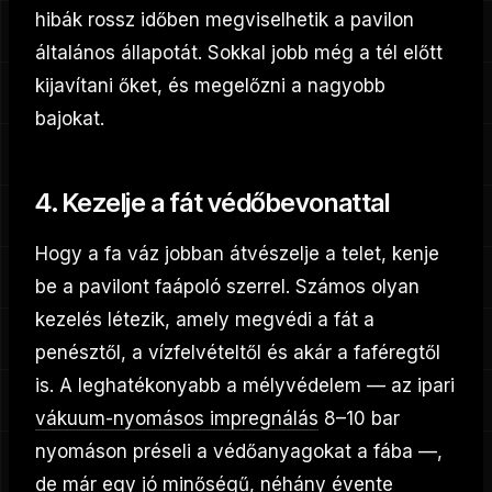
hibák rossz időben megviselhetik a pavilon
általános állapotát. Sokkal jobb még a tél előtt
kijavítani őket, és megelőzni a nagyobb
bajokat.
4. Kezelje a fát védőbevonattal
Hogy a fa váz jobban átvészelje a telet, kenje
be a pavilont faápoló szerrel. Számos olyan
kezelés létezik, amely megvédi a fát a
penésztől, a vízfelvételtől és akár a faféregtől
is. A leghatékonyabb a mélyvédelem — az ipari
vákuum-nyomásos impregnálás
8–10 bar
nyomáson préseli a védőanyagokat a fába —,
de már egy jó minőségű, néhány évente