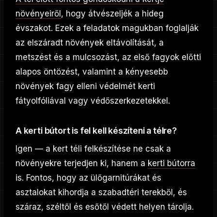
növényeiről
, hogy átvészeljék a hideg
évszakot. Ezek a feladatok magukban foglalják
az elszáradt növények eltávolítását, a
metszést és a mulcsozást, az első fagyok előtti
alapos öntözést, valamint a kényesebb
növények fagy elleni védelmét kerti
fátyolfóliával vagy védőszerkezetekkel.
A kerti bútort is fel kell készíteni a télre?
Igen — a kert téli felkészítése ne csak a
növényekre terjedjen ki, hanem a
kerti bútorra
is. Fontos, hogy az ülőgarnitúrákat és
asztalokat kihordja a szabadtéri terekből, és
száraz, széltől és esőtől védett helyen tárolja.