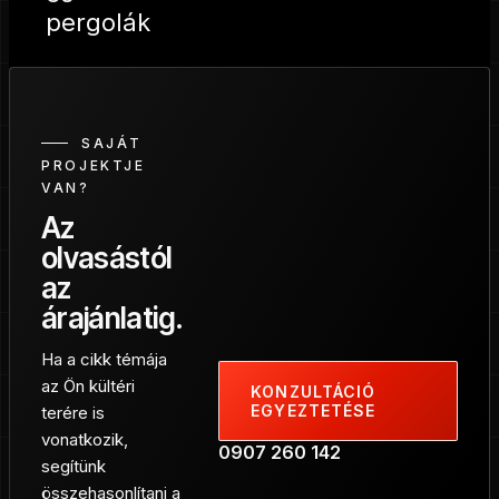
SAJÁT
PROJEKTJE
VAN?
Az
olvasástól
az
árajánlatig.
Ha a cikk témája
az Ön kültéri
KONZULTÁCIÓ
EGYEZTETÉSE
terére is
vonatkozik,
0907 260 142
segítünk
összehasonlítani a