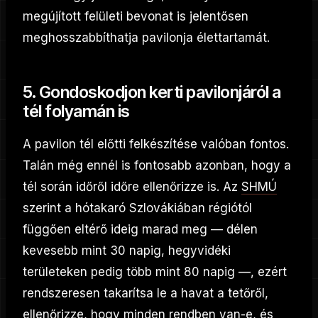
megújított felületi bevonat is jelentősen
meghosszabbíthatja pavilonja élettartamát.
5. Gondoskodjon kerti pavilonjáról a
tél folyamán is
A pavilon tél előtti felkészítése valóban fontos.
Talán még ennél is fontosabb azonban, hogy a
tél során időről időre ellenőrizze is. Az
SHMÚ
szerint a hótakaró Szlovákiában régiótól
függően eltérő ideig marad meg — délen
kevesebb mint 30 napig, hegyvidéki
területeken pedig több mint 80 napig —, ezért
rendszeresen takarítsa le a havat a tetőről,
ellenőrizze, hogy minden rendben van-e, és