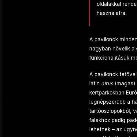
oldalakkal rende
használatra.
A pavilonok minden 
nagyban növelik a 
funkcionalitásuk me
A pavilonok tetővel
latin
altus
(magas) s
kertparkokban Európ
legnépszerűbb a ha
tartóoszlopokból, v
falakhoz pedig pado
lehetnek – az úgyne