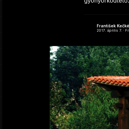
gyönyörködtető. 
František Kečk
2017. április 7.
· F