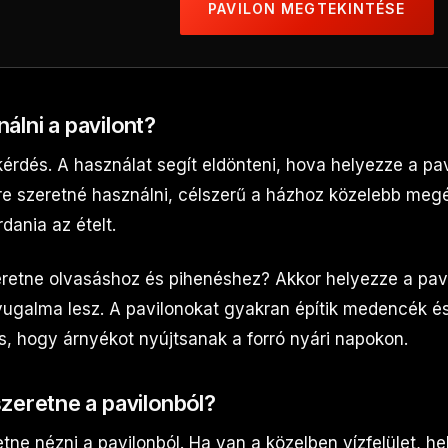
PAVILON MEGTEKINTÉSE
álni a pavilont?
érdés. A használat segít eldönteni, hova helyezze a pav
re szeretné használni, célszerű a házhoz közelebb megé
dania az ételt.
retne olvasáshoz és pihenéshez? Akkor helyezze a pavi
nyugalma lesz. A pavilonokat gyakran építik medencék é
s, hogy árnyékot nyújtsanak a forró nyári napokon.
 szeretne a pavilonból?
etne nézni a pavilonból. Ha van a közelben vízfelület, he