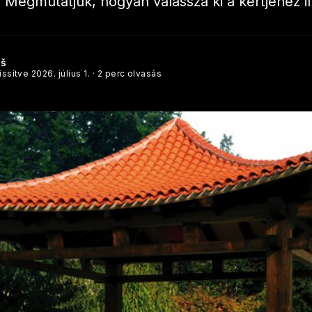
Megmutatjuk, hogyan válassza ki a kertjéhez ill
éš
rissítve
2026. július 1.
· 2 perc olvasás