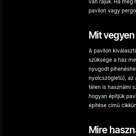
van rájuk. Ha még 
pavilon vagy pergo
Mit vegyen
A pavilon kiválaszt
szüksége a ház mel
nyugodt pihenéshez
nyolcszögletű), az
télen is használni s
hogyan építjük pavi
építése
című cikkün
Mire haszn