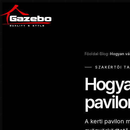
Főoldal
›
Blog
›
Hogyan vál
SZAKÉRTŐI T
Hogya
pavilo
A kerti pavilon 