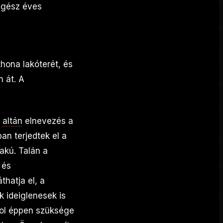
 egész éves
thona lakóterét, és
 át. A
z
altán
elnevezés a
an terjedtek el a
akú. Talán a
 és
thatja el, a
k ideiglenesek is
ahol éppen szüksége