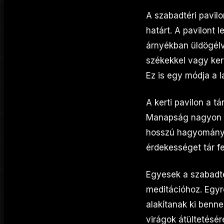
A szabadtéri pavil
határt. A pavilont
árnyékban üldögélve
székekkel vagy ker
Ez is egy módja a l
A kerti pavilon a t
Manapság nagyon 
hosszú hagyománya 
érdekességet tár fe
Egyesek a szabadté
meditációhoz. Egyr
alakítanak ki benn
virágok átültetésé