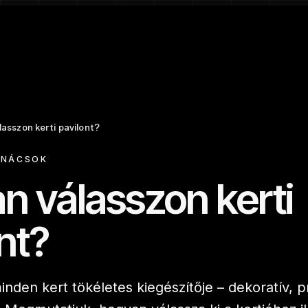
asszon kerti pavilont?
ANÁCSOK
n válasszon kerti
nt?
minden kert tökéletes kiegészítője – dekoratív, p