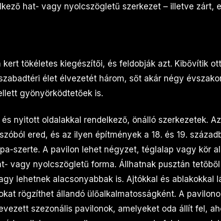
lkező hat- vagy nyolcszögletű szerkezet – illetve zárt,
kert tökéletes kiegészítői, és feldobják azt. Kibővítik ot
szabadtéri élet élvezetét három, sőt akár négy évszakon
llett gyönyörködtetőek is.
 és nyitott oldalakkal rendelkező, önálló szerkezetek. A
zóból ered, és az ilyen építmények a 18. és 19. századb
a-szerte. A pavilon lehet négyzet, téglalap vagy kör al
t- vagy nyolcszögletű forma. Állhatnak pusztán tetőből
agy lehetnek alacsonyabbak is. Ajtókkal és ablakokkal lá
kat rögzíthet állandó ülőalkalmatosságként. A pavilono
vezett szezonális pavilonok, amelyeket oda állít fel, 