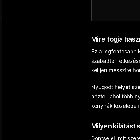
Mire fogja haszn
Ez a legfontosabb k
szabadtéri étkezés
kelljen messzire hor
Nyugodt helyet sze
háztól, ahol több 
konyhák közelébe i
Milyen kilátást
Döntse el, mit szer