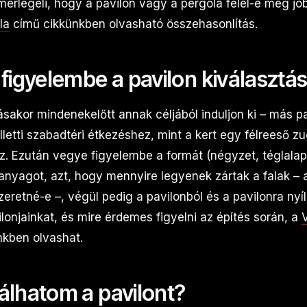
mérlegeli, hogy a pavilon vagy a pergola felel-e meg jo
la
című cikkünkben olvasható összehasonlítás.
 figyelembe a pavilon kiválasztá
ásakor mindenekelőtt annak céljából induljon ki – más pa
letti szabadtéri étkezéshez, mint a kert egy félreeső z
. Ezután vegye figyelembe a formát (négyzet, téglalap,
 anyagot, azt, hogy mennyire legyenek zártak a falak – 
zeretné-e –, végül pedig a pavilonból és a pavilonra nyíló
lonjainkat, és mire érdemes figyelni az építés során, a
V
kben olvashat.
álhatom a pavilont?