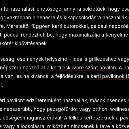
on felhasználási lehetőségei annyira sokrétűek, hogy cs
 leggyakrabban pihenésre és kikapcsolódásra használják 
. Méreteitől függően kerti bútorokkal, például napozóág
ti paddal rendezheti be, hogy maximalizálja a kényelmet
akótér kibővítésének.
ársasági események helyszíne – ideális grillezéshez vagy
népszerű használat a
kerti esküvőre szánt pavilon
. A p
van, és ha kíváncsi a fejlődésükre, a
kerti pavilonok 
l.
ri pavilont edzőteremként használják, mások csendes 
e népszerűbb, hogy pezsgőfürdőt vagy otthoni wellnes
e, bőséges magánszférával. A lelkes kertészeknek a pav
re vagy a locsolásra, miközben nincsenek kitéve a közve