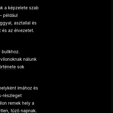
ak a képzelete szab
– például
gyal, asztallal és
 és az élvezetet.
 bulikhoz.
avilonoknak nálunk
története
sok
helyként imához és
s-részleget
ilon remek hely a
tlen, tűző napnak.