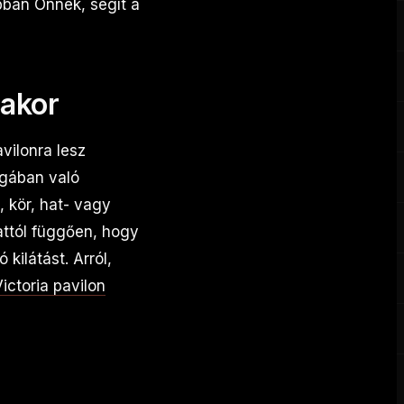
bban Önnek, segít a
sakor
vilonra lesz
ugában való
 kör, hat- vagy
attól függően, hogy
 kilátást. Arról,
ictoria pavilon