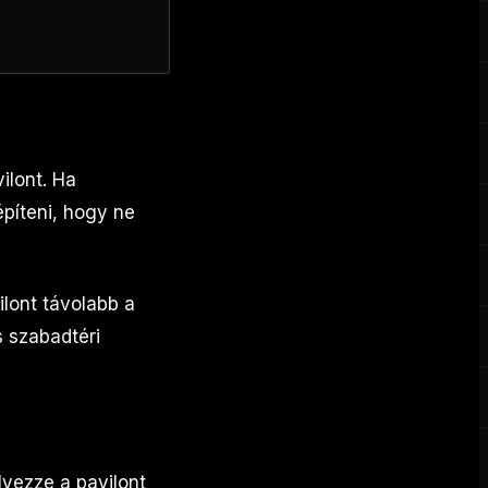
ilont. Ha
píteni, hogy ne
lont távolabb a
s szabadtéri
lyezze a pavilont