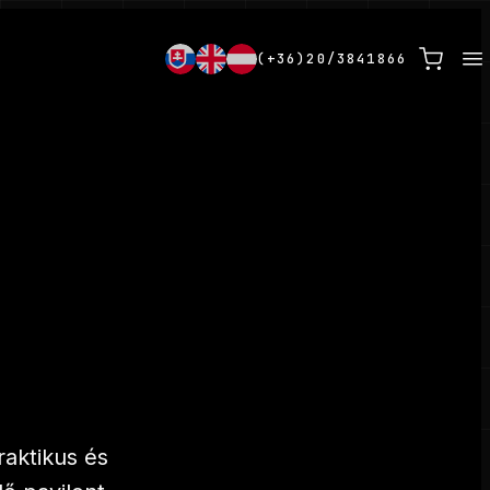
(+36)20/3841866
raktikus és