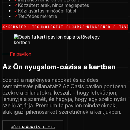
✓
Közzétett árak, nincs meglepetés
✓
Kézi gyártás minőségi fából
✓
Tetőfedés méretre
•
SZERŰ TECHNOLÓGIAI ELJÁRÁS
NINCSENEK ELTÁVOLÍTHAT
Fa pavilon
Az Ön nyugalom-oázisa a kertben
Szereti a napfényes napokat és az édes
semmittevés pillanatait? Az Oasis pavilon pontosan
ezekre a pillanatokra készült – hogy lefeküdjön,
lehunyja a szemét, és hagyja, hogy egy szelíd nyári
szellő átjárja. Prémium fa pavilon mindazoknak,
akik igazi pihenősarkot szeretnének a kertjükben.
KÉRJEN ÁRAJÁNLATOT
›