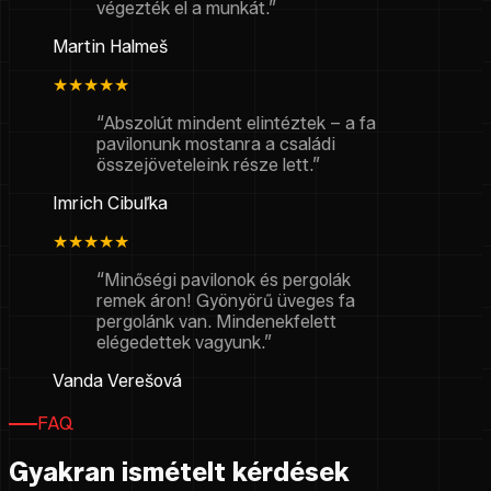
végezték el a munkát.”
Martin Halmeš
★★★★★
“Abszolút mindent elintéztek – a fa
pavilonunk mostanra a családi
összejöveteleink része lett.”
Imrich Cibuľka
★★★★★
“Minőségi pavilonok és pergolák
remek áron! Gyönyörű üveges fa
pergolánk van. Mindenekfelett
elégedettek vagyunk.”
Vanda Verešová
FAQ
Gyakran ismételt kérdések