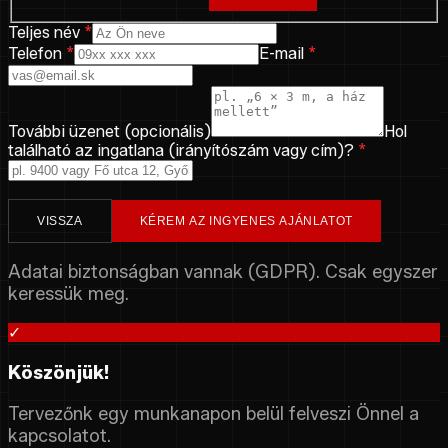
Teljes név
*
Telefon
*
E-mail
*
További üzenet (opcionális)
Hol
található az ingatlana (irányítószám vagy cím)?
*
VISSZA
KÉREM AZ INGYENES AJÁNLATOT
Adatai biztonságban vannak (GDPR). Csak egyszer
keressük meg.
✓
Köszönjük!
Tervezőnk egy munkanapon belül felveszi Önnel a
kapcsolatot.