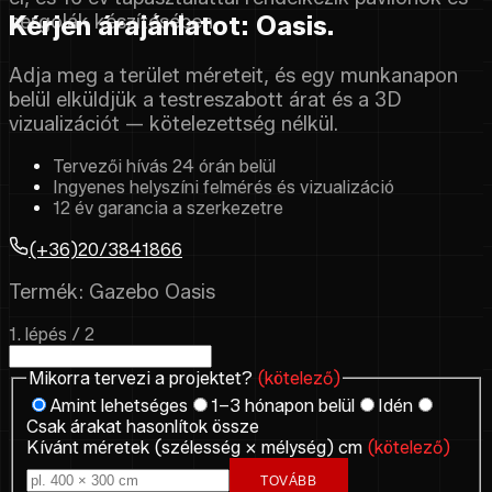
Kérjen árajánlatot: Oasis.
pergolák készítésében.
Adja meg a terület méreteit, és egy munkanapon
belül elküldjük a testreszabott árat és a 3D
vizualizációt — kötelezettség nélkül.
Tervezői hívás 24 órán belül
Ingyenes helyszíni felmérés és vizualizáció
12 év garancia a szerkezetre
(+36)20/3841866
Termék: Gazebo Oasis
1. lépés / 2
Mikorra tervezi a projektet?
(kötelező)
Amint lehetséges
1–3 hónapon belül
Idén
Csak árakat hasonlítok össze
Kívánt méretek (szélesség × mélység) cm
(kötelező)
TOVÁBB