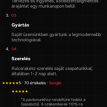
Tervezés és ingyenes, kötelezettségmentes
árajánlat egy munkanapon belül.
03
Gyártás
Saját üzemünkben gyártunk a legmodernebb
technológiával.
04
Szerelés
Kulcsrakész szerelés saját csapatunkkal,
általában 1–2 nap alatt.
★★★★★
5 · 70 értékelés ·
Google
★★★★★
“A pavilonunkhoz rendeltünk fedést a
Gazebótól. A szakemberek 110%-ra