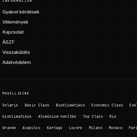
INFORMÁCIÓK
Gyakori kérdések
Vélemények
Kapcsolat
ÁSZF
Visszaküldés
Adatvédelem
MODELLJEINK
Solaris
Basic Class
Bioklimatikus
Economic Class
Exk
·
·
·
·
bioklimatikus
Alumínium kerítés
Top Class
Rio
·
·
·
Grande
Acapulco
Kartago
Louvre
Milano
Monaco
Par
·
·
·
·
·
·