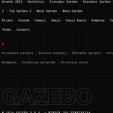
Grande 2013
Santorini
Economic Garden
Economic Garden 
·
·
·
1
Top Garden 2
Wood Garden
Wood Garden
·
·
·
Milano
Hinode
Kawaii
Oasis
Oasis Basic
Romanza
V
·
·
·
·
·
·
fedés
Carport
·
Hliníkové pergoly
·
Drevené pergoly
·
Záhradné pergoly
·
Per
Budapest
·
Alumínium pergolák
·
Hliníkové ploty
GAZEBO
© 2026 GAZEBO S.R.O. — MINDEN JOG FENNTARTVA.