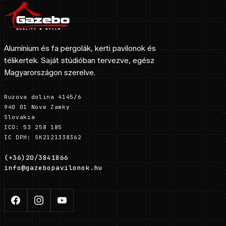
Alumínium és fa pergolák, kerti pavilonok és
télikertek. Saját stúdióban tervezve, egész
Magyarországon szerelve.
Ruzova dolina 4145/6
940 01 Nove Zamky
Slovakia
ICO: 53 258 185
IC DPH: SK2121338362
(+36)20/3841866
info@gazebopavilonok.hu