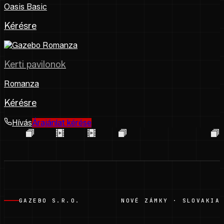
Oasis Basic
Kérésre
Kerti pavilonok
Romanza
Kérésre
Hívás
Árajánlat kérése
GAZEBO S.R.O.
NOVÉ ZÁMKY · SLOVAKIA