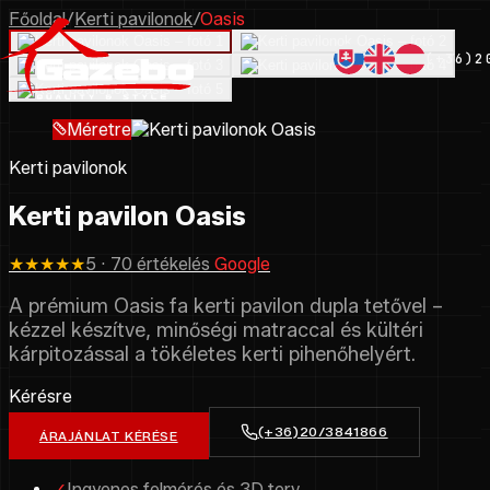
Főoldal
/
Kerti pavilonok
/
Oasis
(+36)2
Méretre
Kerti pavilonok
Kerti pavilon Oasis
★★★★★
5 · 70 értékelés
Google
A prémium Oasis fa kerti pavilon dupla tetővel –
kézzel készítve, minőségi matraccal és kültéri
kárpitozással a tökéletes kerti pihenőhelyért.
Kérésre
(+36)20/3841866
ÁRAJÁNLAT KÉRÉSE
✓
Ingyenes felmérés és 3D terv