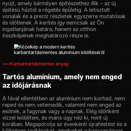
nyújt, amely bármilyen építészethez illik – az új
építésű háztól a régebbi épületig. A letisztult
vonalak és a precíz részletek egyszerre mutatósak
és időtlenek. A kerítés így nemcsak az Ön
ingatlanjának határa, hanem az otthon
összképének meghatározó része is.
Karbantartásmentes anyag
Tartós alumínium, amely nem enged
az időjárásnak
A fával ellentétben az alumínium nem korhad, nem
reped és nem vetemedik, valamint nem enged az
esőnek, a fagynak vagy a napnak. Elég időnként
vízzel leöblíteni, és máris úgy néz ki, mint új
korában. Megspórolja az évenkénti újrafestést és a
költséges javításokat, amelyeket a hagyományos