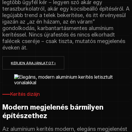
legtöbb ügyfél kér – legyen szó akár egy
teraszburkolatról, akár egy kocsibeálló építéséről. A
legújabb trend a telek bekerítése, és itt érvényesül
igazán az „az én házam, az én váram”
gondolkodás, karbantartásmentes alumínium
kerítéssel. Nincs újrafestés és nincs elkorhadt
falécek cseréje – csak tiszta, mutatós megjelenés
éveken át.
KÉRJEN ÁRAJÁNLATOT
›
Kerítés dizájn
Modern megjelenés bármilyen
építészethez
Az alumínium kerítés modern, elegáns megjelenést