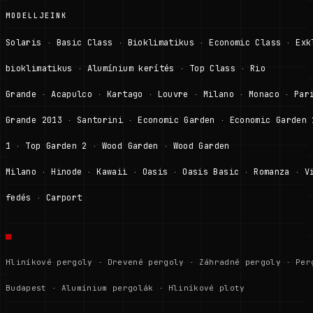
MODELLJEINK
Solaris
Basic Class
Bioklimatikus
Economic Class
Exk
·
·
·
·
bioklimatikus
Alumínium kerítés
Top Class
Rio
·
·
·
Grande
Acapulco
Kartago
Louvre
Milano
Monaco
Par
·
·
·
·
·
·
Grande 2013
Santorini
Economic Garden
Economic Garden 
·
·
·
1
Top Garden 2
Wood Garden
Wood Garden
·
·
·
Milano
Hinode
Kawaii
Oasis
Oasis Basic
Romanza
V
·
·
·
·
·
·
fedés
Carport
·
Hliníkové pergoly
·
Drevené pergoly
·
Záhradné pergoly
·
Per
Budapest
·
Alumínium pergolák
·
Hliníkové ploty