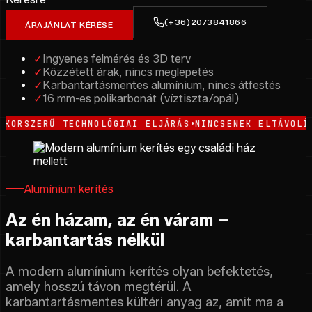
(+36)20/3841866
ÁRAJÁNLAT KÉRÉSE
✓
Ingyenes felmérés és 3D terv
✓
Közzétett árak, nincs meglepetés
✓
Karbantartásmentes alumínium, nincs átfestés
✓
16 mm-es polikarbonát (víztiszta/opál)
•
RŰ TECHNOLÓGIAI ELJÁRÁS
NINCSENEK ELTÁVOLÍTHATÓ S
Alumínium kerítés
Az én házam, az én váram –
karbantartás nélkül
A modern alumínium kerítés olyan befektetés,
amely hosszú távon megtérül. A
karbantartásmentes kültéri anyag az, amit ma a