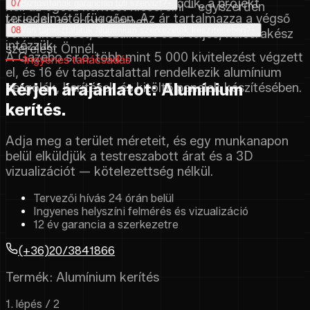
A szállítási idő 45 naptól kezdődik, a projekt
07
Biztosítanak garancián túli szervizt?
+
kell az egész kerítést kicserélni – egyszerűen
terjedelmétől függően. Az ár tartalmazza a végső
kicseréli az adott elemet.
Igen, a garancián túli szervizt 48 órán belül
08
Van tapasztalatuk alumínium szerkezetek készítésében?
+
felületkezelést, a szállítást és a teljes, kulcsrakész
intézzük.
szerelést Önnél.
A Gazebo s.r.o. több mint 5 000 kivitelezést végzett
Ingyenes tanácsadás
el, és 16 év tapasztalattal rendelkezik alumínium
Kérjen árajánlatot: Alumínium
pergolák, kerítések és kitöltő panelek készítésében.
kerítés.
Adja meg a terület méreteit, és egy munkanapon
belül elküldjük a testreszabott árat és a 3D
vizualizációt — kötelezettség nélkül.
Tervezői hívás 24 órán belül
Ingyenes helyszíni felmérés és vizualizáció
12 év garancia a szerkezetre
(+36)20/3841866
Termék: Alumínium kerítés
1. lépés / 2