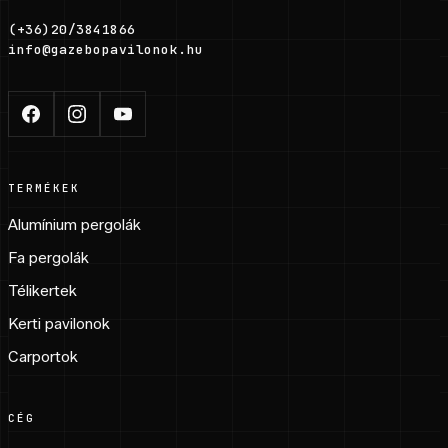
(+36)20/3841866
info@gazebopavilonok.hu
TERMÉKEK
Alumínium pergolák
Fa pergolák
Télikertek
Kerti pavilonok
Carportok
CÉG