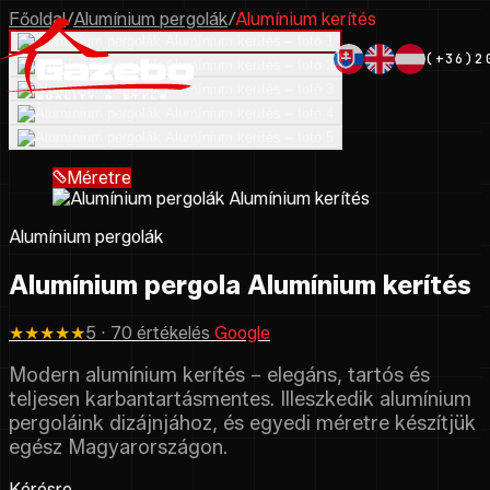
Főoldal
/
Alumínium pergolák
/
Alumínium kerítés
(+36)2
Méretre
Alumínium pergolák
Alumínium pergola Alumínium kerítés
★★★★★
5 · 70 értékelés
Google
Modern alumínium kerítés – elegáns, tartós és
teljesen karbantartásmentes. Illeszkedik alumínium
pergoláink dizájnjához, és egyedi méretre készítjük
egész Magyarországon.
Kérésre