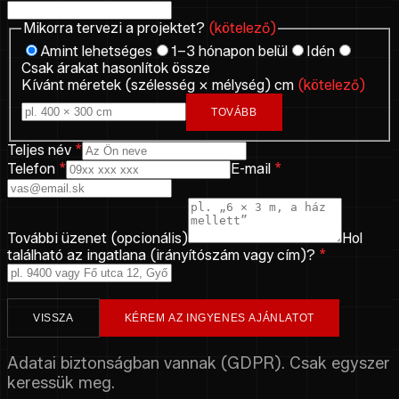
Mikorra tervezi a projektet?
(kötelező)
Amint lehetséges
1–3 hónapon belül
Idén
Csak árakat hasonlítok össze
Kívánt méretek (szélesség × mélység) cm
(kötelező)
TOVÁBB
Teljes név
*
Telefon
*
E-mail
*
További üzenet (opcionális)
Hol
található az ingatlana (irányítószám vagy cím)?
*
VISSZA
KÉREM AZ INGYENES AJÁNLATOT
Adatai biztonságban vannak (GDPR). Csak egyszer
keressük meg.