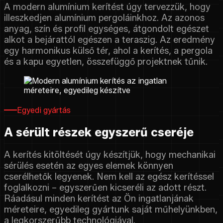
A modern alumínium kerítést úgy tervezzük, hogy
illeszkedjen alumínium pergoláinkhoz. Az azonos
anyag, szín és profil egységes, átgondolt egészet
alkot a bejárattól egészen a teraszig. Az eredmény
egy harmonikus külső tér, ahol a kerítés, a pergola
és a kapu egyetlen, összefüggő projektnek tűnik.
Egyedi gyártás
A sérült részek egyszerű cseréje
A kerítés kitöltését úgy készítjük, hogy mechanikai
sérülés esetén az egyes elemek könnyen
cserélhetők legyenek. Nem kell az egész kerítéssel
foglalkozni – egyszerűen kicseréli az adott részt.
Ráadásul minden kerítést az Ön ingatlanjának
méreteire, egyedileg gyártunk saját műhelyünkben,
a legkorszerűbb technológiával.