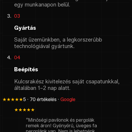
egy munkanapon belül.
03
Gyártás
Saját üzemünkben, a legkorszerűbb
technológiával gyártunk.
04
Beépítés
Kulcsrakész kivitelezés saját csapatunkkal,
általában 1–2 nap alatt.
★★★★★
5 · 70 értékelés ·
Google
★★★★★
“Minőségi pavilonok és pergolák
remek áron! Gyönyörű, üveges fa
pergolánk van. Nem is lehetnénk