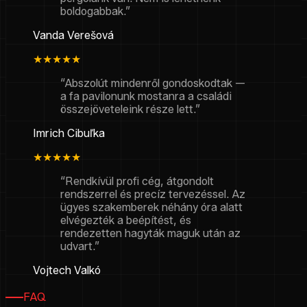
boldogabbak.”
Vanda Verešová
★★★★★
“Abszolút mindenről gondoskodtak —
a fa pavilonunk mostanra a családi
összejöveteleink része lett.”
Imrich Cibuľka
★★★★★
“Rendkívül profi cég, átgondolt
rendszerrel és precíz tervezéssel. Az
ügyes szakemberek néhány óra alatt
elvégezték a beépítést, és
rendezetten hagyták maguk után az
udvart.”
Vojtech Valkó
FAQ