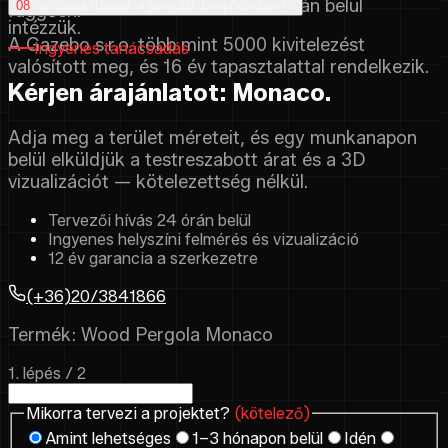
Igen, a garancián túli szervizt 48 órán belül
08
Van tapasztalatuk a pergolák beépítésében?
+
függően.
intézzük.
A Gazebo s.r.o. több mint 5000 kivitelezést
Ingyenes tanácsadás
valósított meg, és 16 év tapasztalattal rendelkezik.
Kérjen árajánlatot: Monaco.
Adja meg a terület méreteit, és egy munkanapon
belül elküldjük a testreszabott árat és a 3D
vizualizációt — kötelezettség nélkül.
Tervezői hívás 24 órán belül
Ingyenes helyszíni felmérés és vizualizáció
12 év garancia a szerkezetre
(+36)20/3841866
Termék: Wood Pergola Monaco
1. lépés / 2
Mikorra tervezi a projektet?
(kötelező)
Amint lehetséges
1–3 hónapon belül
Idén