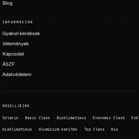
Blog
INFORMÁCIÓK
Gyakori kérdések
Vélemények
Kapcsolat
ÁSZF
Adatvédelem
MODELLJEINK
Solaris
Basic Class
Bioklimatikus
Economic Class
Exk
·
·
·
·
bioklimatikus
Alumínium kerítés
Top Class
Rio
·
·
·