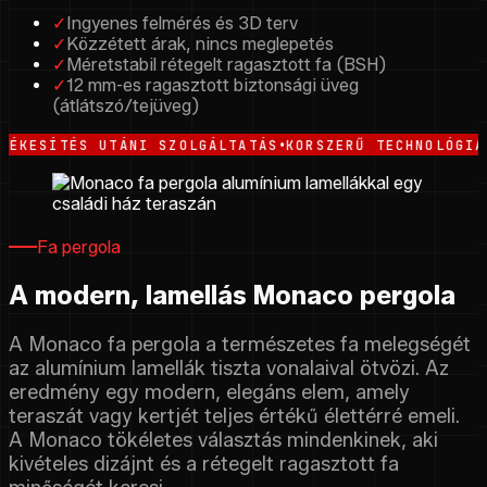
✓
Ingyenes felmérés és 3D terv
✓
Közzétett árak, nincs meglepetés
✓
Méretstabil rétegelt ragasztott fa (BSH)
✓
12 mm-es ragasztott biztonsági üveg
(átlátszó/tejüveg)
•
ÉS UTÁNI SZOLGÁLTATÁS
KORSZERŰ TECHNOLÓGIAI ELJÁR
Fa pergola
A modern, lamellás Monaco pergola
A Monaco fa pergola a természetes fa melegségét
az alumínium lamellák tiszta vonalaival ötvözi. Az
eredmény egy modern, elegáns elem, amely
teraszát vagy kertjét teljes értékű élettérré emeli.
A Monaco tökéletes választás mindenkinek, aki
kivételes dizájnt és a rétegelt ragasztott fa