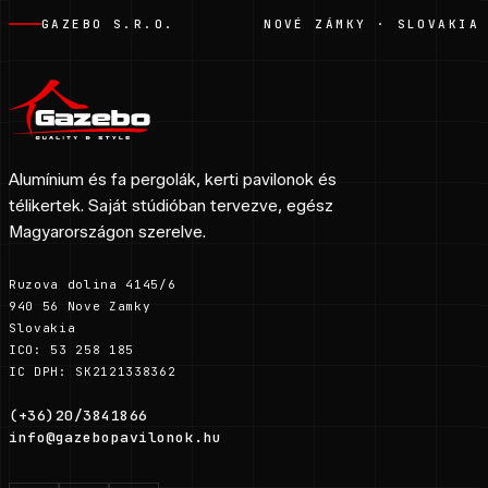
GAZEBO S.R.O.
NOVÉ ZÁMKY · SLOVAKIA
Alumínium és fa pergolák, kerti pavilonok és
télikertek. Saját stúdióban tervezve, egész
Magyarországon szerelve.
Ruzova dolina 4145/6
940 56 Nove Zamky
Slovakia
ICO: 53 258 185
IC DPH: SK2121338362
(+36)20/3841866
info@gazebopavilonok.hu