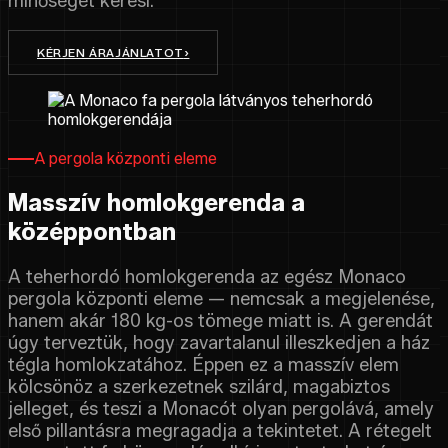
minőségét keresi.
KÉRJEN ÁRAJÁNLATOT
›
A pergola központi eleme
Masszív homlokgerenda a
középpontban
A teherhordó homlokgerenda az egész Monaco
pergola központi eleme — nemcsak a megjelenése,
hanem akár 180 kg-os tömege miatt is. A gerendát
úgy terveztük, hogy zavartalanul illeszkedjen a ház
tégla homlokzatához. Éppen ez a masszív elem
kölcsönöz a szerkezetnek szilárd, magabiztos
jelleget, és teszi a Monacót olyan pergolává, amely
első pillantásra megragadja a tekintetet. A rétegelt