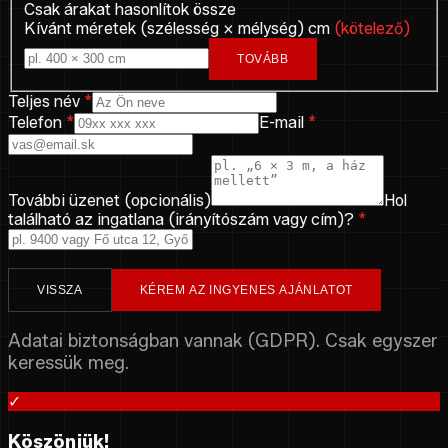
Csak árakat hasonlítok össze
Kívánt méretek (szélesség × mélység) cm
(kötelező)
TOVÁBB
Teljes név
*
Telefon
*
E-mail
*
További üzenet (opcionális)
Hol
található az ingatlana (irányítószám vagy cím)?
*
VISSZA
KÉREM AZ INGYENES AJÁNLATOT
Adatai biztonságban vannak (GDPR). Csak egyszer
keressük meg.
✓
Köszönjük!