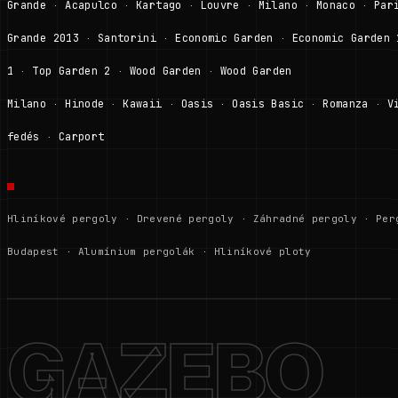
Grande
Acapulco
Kartago
Louvre
Milano
Monaco
Par
·
·
·
·
·
·
Grande 2013
Santorini
Economic Garden
Economic Garden 
·
·
·
1
Top Garden 2
Wood Garden
Wood Garden
·
·
·
Milano
Hinode
Kawaii
Oasis
Oasis Basic
Romanza
V
·
·
·
·
·
·
fedés
Carport
·
Hliníkové pergoly
·
Drevené pergoly
·
Záhradné pergoly
·
Per
Budapest
·
Alumínium pergolák
·
Hliníkové ploty
GAZEBO