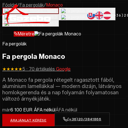
Főoldal
/
Fa pergolák
/
Monaco
(+36)2
Méretre
Fa pergolák
Fa pergola Monaco
★★★★★
5 · 70 értékelés
Google
A Monaco fa pergola rétegelt ragasztott fából,
alumínium lamellákkal — modern dizájn, látványos
homlokgerenda és a nap folyamán folyamatosan
változó árnyékjáték.
már
6 100 EUR ÁFA nélkül
ÁFA nélkül
(+36)20/3841866
ÁRAJÁNLAT KÉRÉSE