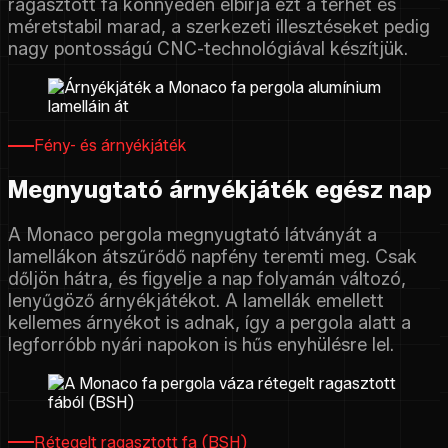
ragasztott fa könnyedén elbírja ezt a terhet és
méretstabil marad, a szerkezeti illesztéseket pedig
nagy pontosságú CNC-technológiával készítjük.
Fény- és árnyékjáték
Megnyugtató árnyékjáték egész nap
A Monaco pergola megnyugtató látványát a
lamellákon átszűrődő napfény teremti meg. Csak
dőljön hátra, és figyelje a nap folyamán változó,
lenyűgöző árnyékjátékot. A lamellák emellett
kellemes árnyékot is adnak, így a pergola alatt a
legforróbb nyári napokon is hűs enyhülésre lel.
Rétegelt ragasztott fa (BSH)