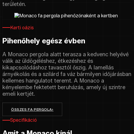
területén.
Kerti oázis
Pihenőhely egész évben
A Monaco pergola alatt terasza a kedvenc helyévé
válik az üldögéléshez, étkezéshez és
kikapcsolódáshoz tavasztól őszig. A lamellás
árnyékolás és a szilárd fa váz bármilyen időjárásban
kellemes hangulatot teremt. A Monaco a
kényelembe fektetett beruházás, amely új szintre
emeli kertjét.
ÖSSZES FA PERGOLA
›
Specifikáció
Amit a Monaco kínál